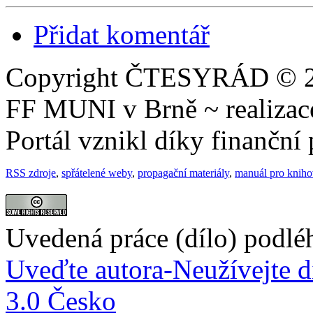
Přidat komentář
Copyright ČTESYRÁD © 20
FF MUNI v Brně ~ realiza
Portál vznikl díky finančn
RSS zdroje
,
spřátelené weby
,
propagační materiály
,
manuál pro knih
Uvedená práce (dílo) podlé
Uveďte autora-Neužívejte d
3.0 Česko