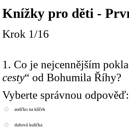
Knížky pro děti - Prvn
Krok
1
/
16
1. Co je nejcennějším pokl
cesty
“ od Bohumila Říhy?
Vyberte správnou odpověď:
autíčko na klíček
duhová kulička