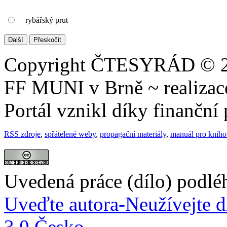
rybářský prut
Copyright ČTESYRÁD © 20
FF MUNI v Brně ~ realiza
Portál vznikl díky finančn
RSS zdroje
,
spřátelené weby
,
propagační materiály
,
manuál pro knih
Uvedená práce (dílo) podlé
Uveďte autora-Neužívejte d
3.0 Česko