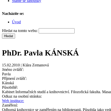
Staňte se fanoušky
Nacházíte se:
Úvod
Hledat na tomto webu:
PhDr. Pavla KÁNSKÁ
15.02.2010 | Klára Zemanová
Jméno zvlášť:
Pavla
Příjmení zvlášť:
Kánská
Působiště:
Kabinet Informačních studií a knihovnictví. Filozofická fakulta. Masa
Odkaz na osobní stránku:
Web instituce:
Zaměření:
Odborná knihovnice se zaměřením na biblioterapii. Působila jako ved