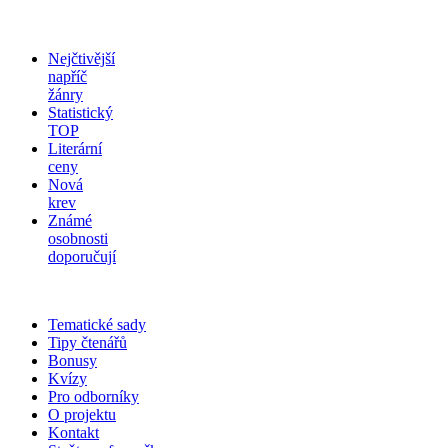
Nejčtivější
napříč
žánry
Statistický
TOP
Literární
ceny
Nová
krev
Známé
osobnosti
doporučují
Tematické sady
Tipy čtenářů
Bonusy
Kvízy
Pro odborníky
O projektu
Kontakt