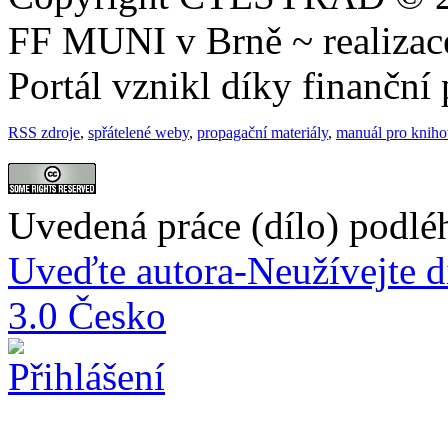
FF MUNI v Brně ~ realiza
Portál vznikl díky finančn
RSS zdroje
,
spřátelené weby
,
propagační materiály
,
manuál pro knih
Uvedená práce (dílo) podlé
Uveďte autora-Neužívejte d
3.0 Česko