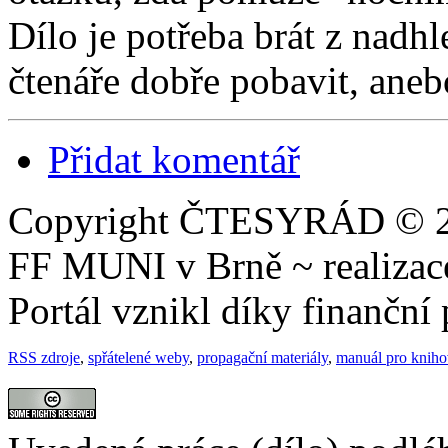
Dílo je potřeba brát z nad
čtenáře dobře pobavit, aneb
Přidat komentář
Copyright ČTESYRÁD © 20
FF MUNI v Brně ~ realiza
Portál vznikl díky finančn
RSS zdroje
,
spřátelené weby
,
propagační materiály
,
manuál pro knih