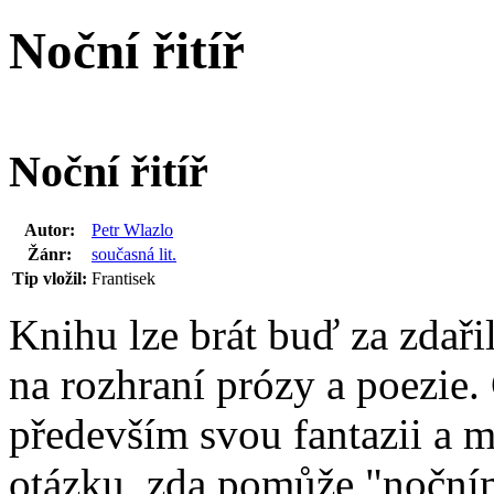
Noční řitíř
Noční řitíř
Autor:
Petr Wlazlo
Žánr:
současná lit.
Tip vložil:
Frantisek
Knihu lze brát buď za zdaři
na rozhraní prózy a poezie.
především svou fantazii a 
otázku, zda pomůže "nočnímu