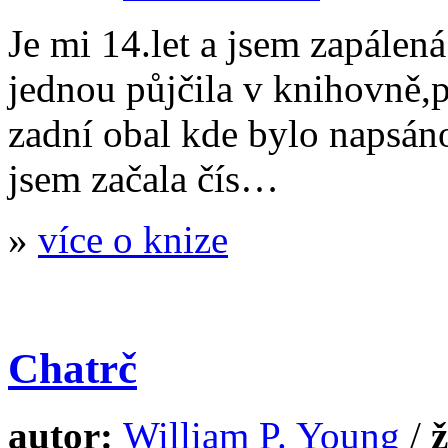
Je mi 14.let a jsem zapálená
jednou půjčila v knihovně,p
zadní obal kde bylo napsán
jsem začala čís…
»
více o knize
Chatrč
autor:
William P. Young
/