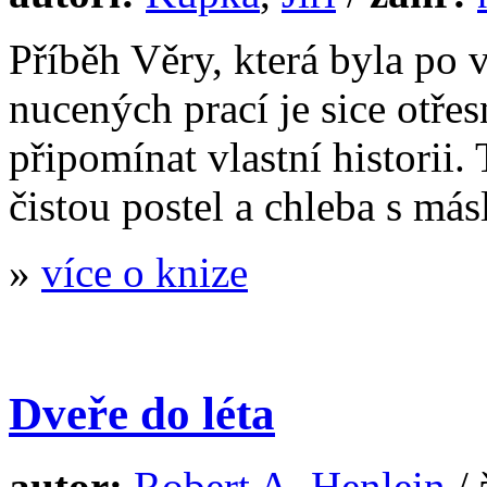
Příběh Věry, která byla po 
nucených prací je sice otře
připomínat vlastní historii
čistou postel a chleba s má
»
více o knize
Dveře do léta
autor:
Robert A. Henlein
/