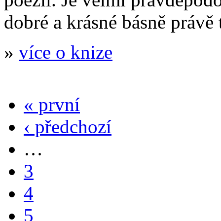
dobré a krásné básně právě
»
více o knize
« první
‹ předchozí
…
3
4
5