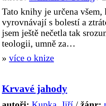
Tato knihy je určena všem, 
vyrovnávají s bolestí a ztr
jsem ještě nečetla tak sroz
teologii, umně za…
»
více o knize
Krvavé jahody
autoři:
Kupka
,
Jiří
/
žánr: