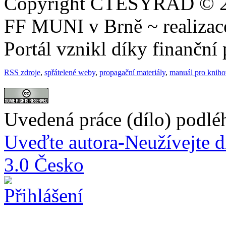
Copyright ČTESYRÁD © 20
FF MUNI v Brně ~ realiza
Portál vznikl díky finančn
RSS zdroje
,
spřátelené weby
,
propagační materiály
,
manuál pro knih
Uvedená práce (dílo) podlé
Uveďte autora-Neužívejte d
3.0 Česko