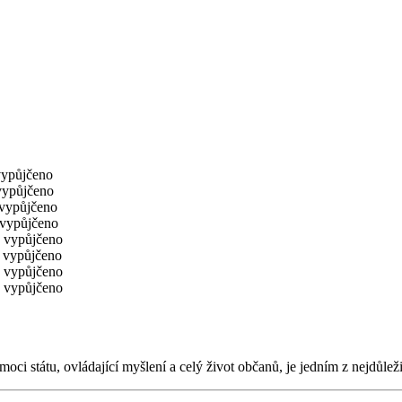
ypůjčeno
ypůjčeno
vypůjčeno
vypůjčeno
vypůjčeno
vypůjčeno
vypůjčeno
vypůjčeno
oci státu, ovládající myšlení a celý život občanů, je jedním z nejdůležit