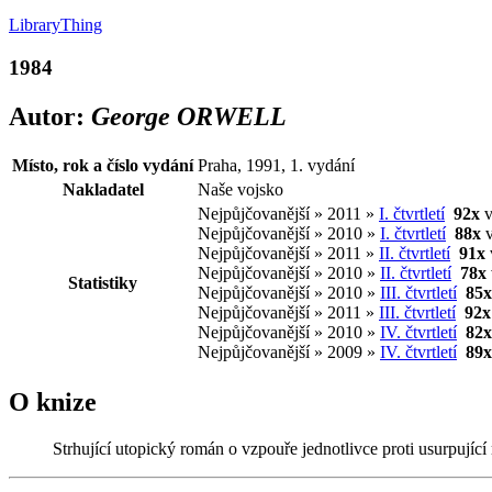
LibraryThing
1984
Autor:
George ORWELL
Místo, rok a číslo vydání
Praha, 1991, 1. vydání
Nakladatel
Naše vojsko
Nejpůjčovanější » 2011 »
I. čtvrtletí
92x
v
Nejpůjčovanější » 2010 »
I. čtvrtletí
88x
v
Nejpůjčovanější » 2011 »
II. čtvrtletí
91x
Nejpůjčovanější » 2010 »
II. čtvrtletí
78x
Statistiky
Nejpůjčovanější » 2010 »
III. čtvrtletí
85x
Nejpůjčovanější » 2011 »
III. čtvrtletí
92x
Nejpůjčovanější » 2010 »
IV. čtvrtletí
82x
Nejpůjčovanější » 2009 »
IV. čtvrtletí
89x
O knize
Strhující utopický román o vzpouře jednotlivce proti usurpující m