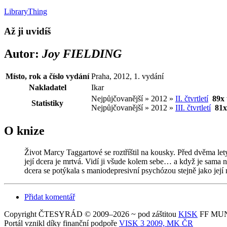
LibraryThing
Až ji uvidíš
Autor:
Joy FIELDING
Místo, rok a číslo vydání
Praha, 2012, 1. vydání
Nakladatel
Ikar
Nejpůjčovanější » 2012 »
II. čtvrtletí
89x
Statistiky
Nejpůjčovanější » 2012 »
III. čtvrtletí
81x
O knize
Život Marcy Taggartové se roztříštil na kousky. Před dvěma let
její dcera je mrtvá. Vidí ji všude kolem sebe… a když je sama 
dcera se potýkala s maniodepresivní psychózou stejně jako jej
Přidat komentář
Copyright ČTESYRÁD © 2009–2026 ~ pod záštitou
KISK
FF MUNI
Portál vznikl díky finanční podpoře
VISK 3 2009, MK ČR