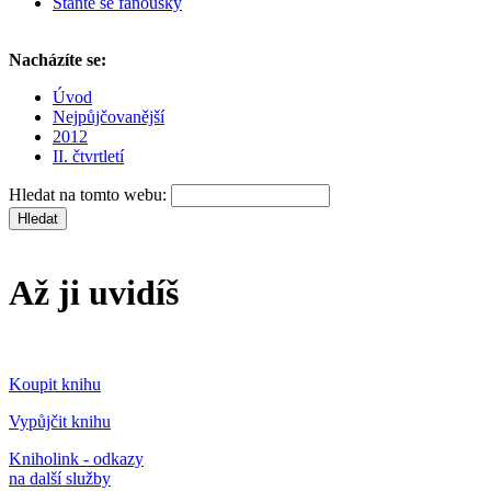
Staňte se fanoušky
Nacházíte se:
Úvod
Nejpůjčovanější
2012
II. čtvrtletí
Hledat na tomto webu:
Až ji uvidíš
Koupit knihu
Vypůjčit knihu
Kniholink - odkazy
na další služby