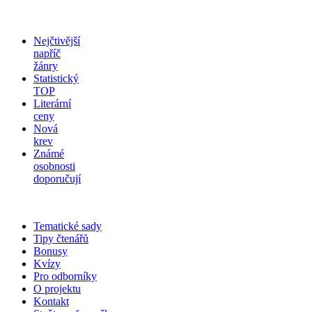
Nejčtivější
napříč
žánry
Statistický
TOP
Literární
ceny
Nová
krev
Známé
osobnosti
doporučují
Tematické sady
Tipy čtenářů
Bonusy
Kvízy
Pro odborníky
O projektu
Kontakt