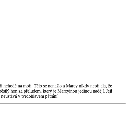
ři nehodě na moři. Tělo se nenašlo a Marcy nikdy nepřijala, že
ěsilý hon za přeludem, který je Marcyinou jedinou nadějí. Její
 neustává v tvrdohlavém pátrání.