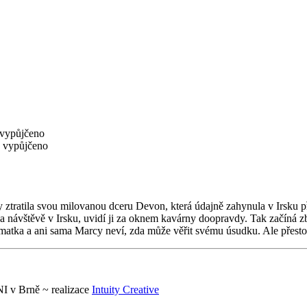
vypůjčeno
vypůjčeno
y ztratila svou milovanou dceru Devon, která údajně zahynula v Irsku p
na návštěvě v Irsku, uvidí ji za oknem kavárny doopravdy. Tak začíná zb
í matka a ani sama Marcy neví, zda může věřit svému úsudku. Ale přesto
 v Brně ~ realizace
Intuity Creative