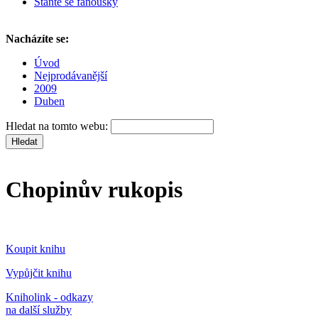
Staňte se fanoušky
Nacházíte se:
Úvod
Nejprodávanější
2009
Duben
Hledat na tomto webu:
Chopinův rukopis
Koupit knihu
Vypůjčit knihu
Kniholink - odkazy
na další služby