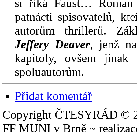
si říká Faust… Romá
patnácti spisovatelů, kt
autorům thrillerů. Zák
Jeffery Deaver
, jenž n
kapitoly, ovšem jinak
spoluautorům.
Přidat komentář
Copyright ČTESYRÁD © 20
FF MUNI v Brně ~ realiza