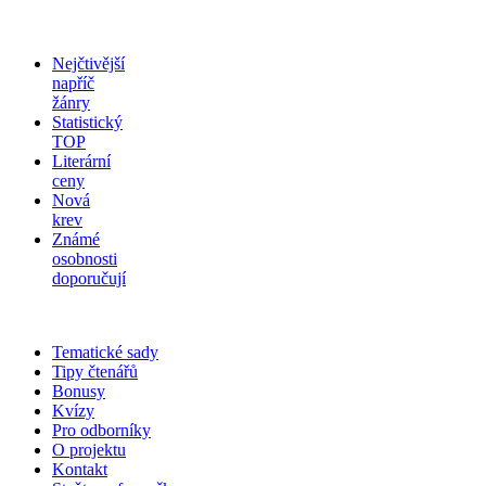
Nejčtivější
napříč
žánry
Statistický
TOP
Literární
ceny
Nová
krev
Známé
osobnosti
doporučují
Tematické sady
Tipy čtenářů
Bonusy
Kvízy
Pro odborníky
O projektu
Kontakt