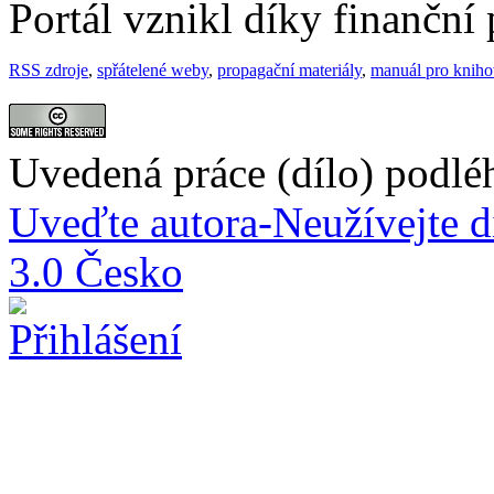
Portál vznikl díky finančn
RSS zdroje
,
spřátelené weby
,
propagační materiály
,
manuál pro knih
Uvedená práce (dílo) podlé
Uveďte autora-Neužívejte d
3.0 Česko