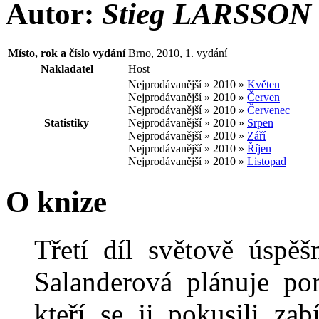
Autor:
Stieg LARSSON
Místo, rok a číslo vydání
Brno, 2010, 1. vydání
Nakladatel
Host
Nejprodávanější » 2010 »
Květen
Nejprodávanější » 2010 »
Červen
Nejprodávanější » 2010 »
Červenec
Statistiky
Nejprodávanější » 2010 »
Srpen
Nejprodávanější » 2010 »
Září
Nejprodávanější » 2010 »
Říjen
Nejprodávanější » 2010 »
Listopad
O knize
Třetí díl světově úspěš
Salanderová plánuje po
kteří se ji pokusili zab