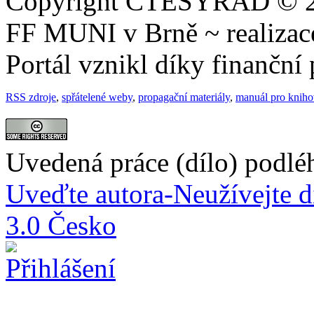
Copyright ČTESYRÁD © 20
FF MUNI v Brně ~ realiza
Portál vznikl díky finančn
RSS zdroje
,
spřátelené weby
,
propagační materiály
,
manuál pro knih
Uvedená práce (dílo) podlé
Uveďte autora-Neužívejte d
3.0 Česko