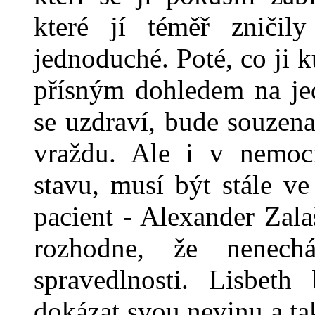
které jí téměř zničil
jednoduché. Poté, co ji k
přísným dohledem na jed
se uzdraví, bude souzena
vraždu. Ale i v nemocn
stavu, musí být stále ve 
pacient - Alexander Zal
rozhodne, že nenech
spravedlnosti. Lisbet
dokázat svou nevinu a t