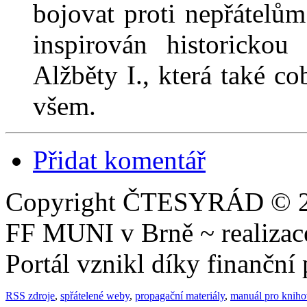
bojovat proti nepřátelů
inspirován historickou
Alžběty I., která také c
všem.
Přidat komentář
Copyright ČTESYRÁD © 20
FF MUNI v Brně ~ realiza
Portál vznikl díky finančn
RSS zdroje
,
spřátelené weby
,
propagační materiály
,
manuál pro knih