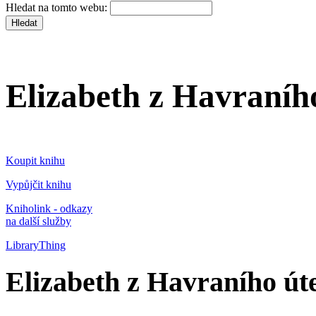
Hledat na tomto webu:
Elizabeth z Havraníh
Koupit knihu
Vypůjčit knihu
Kniholink - odkazy
na další služby
LibraryThing
Elizabeth z Havraního út