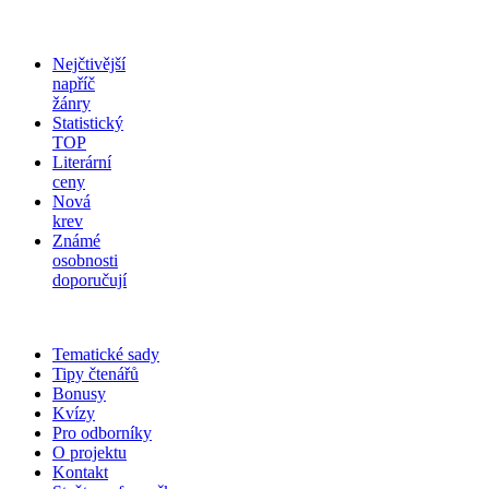
Nejčtivější
napříč
žánry
Statistický
TOP
Literární
ceny
Nová
krev
Známé
osobnosti
doporučují
Tematické sady
Tipy čtenářů
Bonusy
Kvízy
Pro odborníky
O projektu
Kontakt