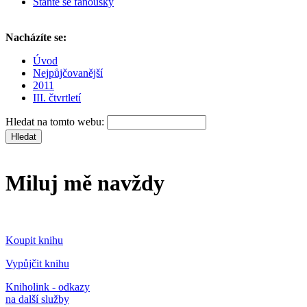
Staňte se fanoušky
Nacházíte se:
Úvod
Nejpůjčovanější
2011
III. čtvrtletí
Hledat na tomto webu:
Miluj mě navždy
Koupit knihu
Vypůjčit knihu
Kniholink - odkazy
na další služby