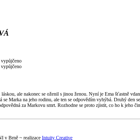
OVÁ
vypůjčeno
vypůjčeno
 láskou, ale nakonec se oženil s jinou ženou. Nyní je Ema šťastně vdan
ává se Marka na jeho rodinu, ale ten se odpovědím vyhýbá. Druhý den 
odpovědná za Markovu smrt. Rozhodne se proto zjistit, co ho k jeho čin
 v Brně ~ realizace
Intuity Creative