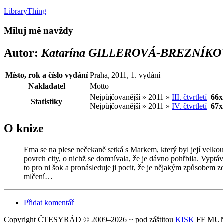
LibraryThing
Miluj mě navždy
Autor:
Katarína GILLEROVÁ-BREZNÍK
Místo, rok a číslo vydání
Praha, 2011, 1. vydání
Nakladatel
Motto
Nejpůjčovanější » 2011 »
III. čtvrtletí
66x
Statistiky
Nejpůjčovanější » 2011 »
IV. čtvrtletí
67x
O knize
Ema se na plese nečekaně setká s Markem, který byl její velkou
povrch city, o nichž se domnívala, že je dávno pohřbila. Vypt
to pro ni šok a pronásleduje ji pocit, že je nějakým způsobem z
mlčení…
Přidat komentář
Copyright ČTESYRÁD © 2009–2026 ~ pod záštitou
KISK
FF MUNI