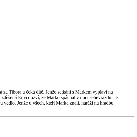
á za Tibora a čeká dítě. Jenže setkání s Markem vyplaví na
se zděšená Ema dozví, že Marko spáchal v noci sebevraždu. Je
u vedlo. Jenže u všech, kteří Marka znali, naráží na hradbu