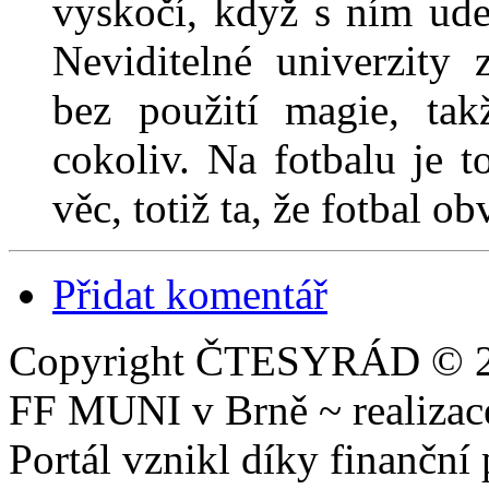
vyskočí, když s ním ud
Neviditelné univerzity 
bez použití magie, tak
cokoliv. Na fotbalu je t
věc, totiž ta, že fotbal o
Přidat komentář
Copyright ČTESYRÁD © 20
FF MUNI v Brně ~ realiza
Portál vznikl díky finančn