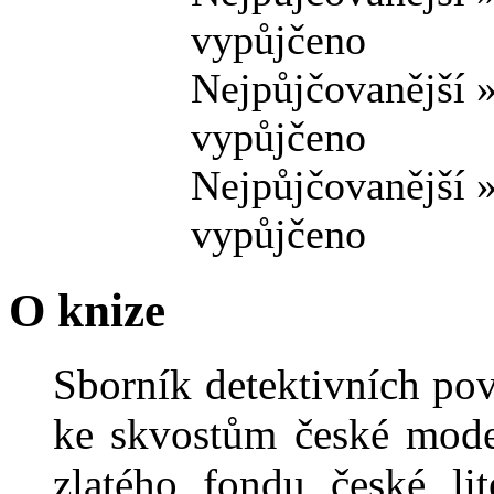
vypůjčeno
Nejpůjčovanější 
vypůjčeno
Nejpůjčovanější 
vypůjčeno
O knize
Sborník detektivních po
ke skvostům české mode
zlatého fondu české lit