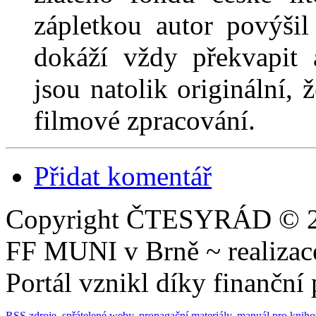
zápletkou autor povýšil
dokáží vždy překvapit
jsou natolik originální,
filmové zpracování.
Přidat komentář
Copyright ČTESYRÁD © 20
FF MUNI v Brně ~ realiza
Portál vznikl díky finančn
RSS zdroje
,
spřátelené weby
,
propagační materiály
,
manuál pro knih