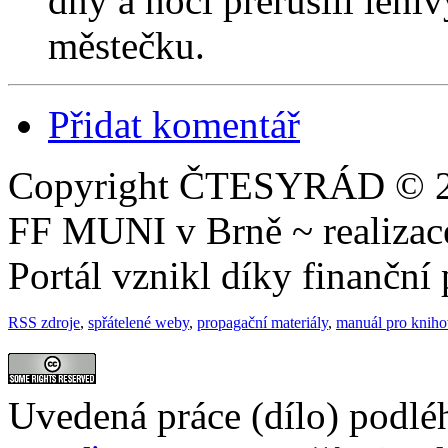
dny a noci přerušili leni
městečku.
Přidat komentář
Copyright ČTESYRÁD © 20
FF MUNI v Brně ~ realiza
Portál vznikl díky finančn
RSS zdroje
,
spřátelené weby
,
propagační materiály
,
manuál pro knih
Uvedená práce (dílo) podlé