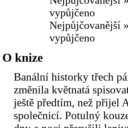
Nejpůjčovanější 
vypůjčeno
Nejpůjčovanější 
vypůjčeno
O knize
Banální historky třech pá
změnila květnatá spisova
ještě předtím, než přijel
společnicí. Potulný kouze