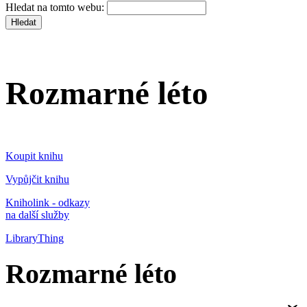
Hledat na tomto webu:
Rozmarné léto
Koupit knihu
Vypůjčit knihu
Kniholink - odkazy
na další služby
LibraryThing
Rozmarné léto