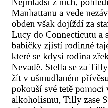
Nejmladší z nich, pohledn
Manhattanu a vede nezávi
obden však dojíždí za st
Lucy do Connecticutu a st
babičky zjistí rodinné taj
které se kdysi rodina zřek
Nevadě. Stella se za Till
žít v ušmudlaném přívěsu.
pokouší své tetě pomoci 
alkoholismu, Tilly zase S