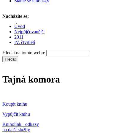
Staňte se fanoušky
Nacházíte se:
Úvod
Nejpůjčovanější
2011
IV. čtvrtletí
Hledat na tomto webu:
Tajná komora
Koupit knihu
Vypůjčit knihu
Kniholink - odkazy
na další služby