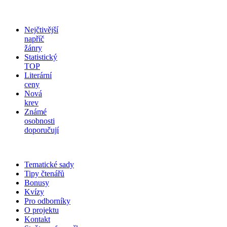
Nejčtivější
napříč
žánry
Statistický
TOP
Literární
ceny
Nová
krev
Známé
osobnosti
doporučují
Tematické sady
Tipy čtenářů
Bonusy
Kvízy
Pro odborníky
O projektu
Kontakt