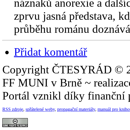
náznaků anorexie a další
zprvu jasná představa, k
průběhu románu doznáv
Přidat komentář
Copyright ČTESYRÁD © 20
FF MUNI v Brně ~ realiza
Portál vznikl díky finančn
RSS zdroje
,
spřátelené weby
,
propagační materiály
,
manuál pro knih