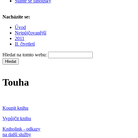
Staňte se fanoušky
Nacházíte se:
Úvod
Nejpůjčovanější
2011
II. čtvrtletí
Hledat na tomto webu:
Touha
Koupit knihu
Vypůjčit knihu
Kniholink - odkazy
na další služby