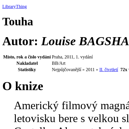
LibraryThing
Touha
Autor:
Louise BAGSH
Místo, rok a číslo vydání
Praha, 2011, 1. vydání
Nakladatel
BB/Art
Statistiky
Nejpůjčovanější » 2011 »
II. čtvrtletí
72x
O knize
Americký filmový magnát
letovisku bere s velkou 