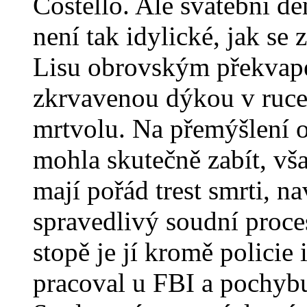
Costello. Ale svatební de
není tak idylické, jak se 
Lisu obrovským překvape
zkrvavenou dýkou v ruce
mrtvolu. Na přemýšlení o
mohla skutečně zabít, v
mají pořád trest smrti, na
spravedlivý soudní proces
stopě je jí kromě policie
pracoval u FBI a pochybuj