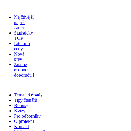
Nejčtivější
napříč
žánry
Statistický
TOP
Literární
ceny
Nová
krev
Známé
osobnosti
doporučují
Tematické sady
Tipy čtenářů
Bonusy
Kvízy
Pro odborníky
O projektu
Kontakt