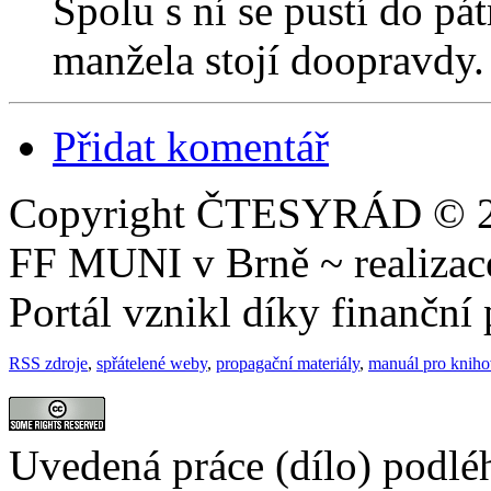
Spolu s ní se pustí do pá
manžela stojí doopravdy.
Přidat komentář
Copyright ČTESYRÁD © 20
FF MUNI v Brně ~ realiza
Portál vznikl díky finančn
RSS zdroje
,
spřátelené weby
,
propagační materiály
,
manuál pro knih
Uvedená práce (dílo) podlé