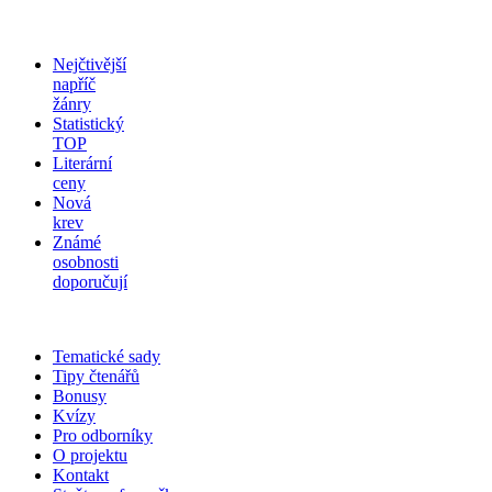
Nejčtivější
napříč
žánry
Statistický
TOP
Literární
ceny
Nová
krev
Známé
osobnosti
doporučují
Tematické sady
Tipy čtenářů
Bonusy
Kvízy
Pro odborníky
O projektu
Kontakt