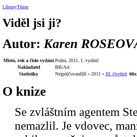
LibraryThing
Viděl jsi ji?
Autor:
Karen ROSEOV
Místo, rok a číslo vydání
Praha, 2011, 1. vydání
Nakladatel
BB/Art
Statistiky
Nejpůjčovanější » 2011 »
III. čtvrtletí
66x
O knize
Se zvláštním agentem St
nemazlil. Je vdovec, man