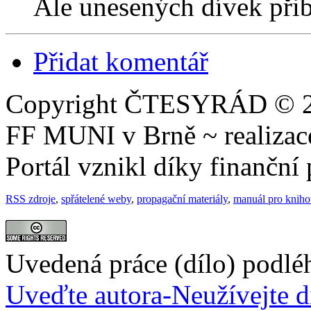
Ale unesených dívek přibý
Přidat komentář
Copyright ČTESYRÁD © 20
FF MUNI v Brně ~ realiza
Portál vznikl díky finančn
RSS zdroje
,
spřátelené weby
,
propagační materiály
,
manuál pro knih
Uvedená práce (dílo) podlé
Uveďte autora-Neužívejte d