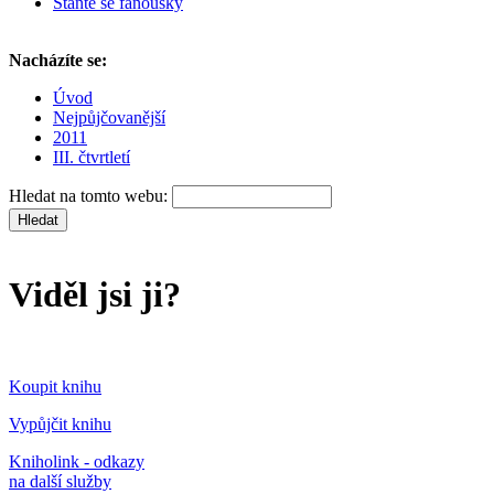
Staňte se fanoušky
Nacházíte se:
Úvod
Nejpůjčovanější
2011
III. čtvrtletí
Hledat na tomto webu:
Viděl jsi ji?
Koupit knihu
Vypůjčit knihu
Kniholink - odkazy
na další služby