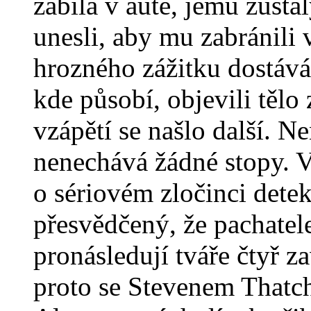
zabila v autě, jemu zůsta
unesli, aby mu zabránili 
hrozného zážitku dostáv
kde působí, objevili tělo
vzápětí se našlo další. Ne
nenechává žádné stopy. V
o sériovém zločinci detek
přesvědčený, že pachatel
pronásledují tváře čtyř z
proto se Stevenem Thatc