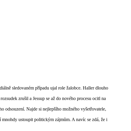
ediálně sledovaném případu ujal role žalobce. Haller dlouho
rozsudek zrušil a Jessup se až do nového procesu ocitl na
ho odsouzení. Najde si nejlepšího možného vyšetřovatele,
usí mnohdy ustoupit politickým zájmům. A navíc se zdá, že i