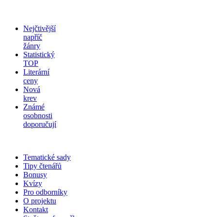
Nejčtivější
napříč
žánry
Statistický
TOP
Literární
ceny
Nová
krev
Známé
osobnosti
doporučují
Tematické sady
Tipy čtenářů
Bonusy
Kvízy
Pro odborníky
O projektu
Kontakt