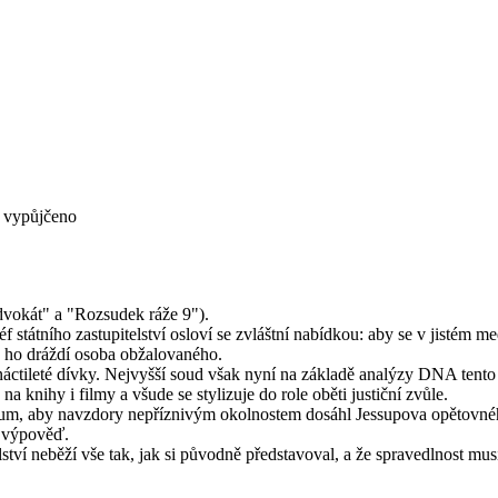
vypůjčeno
dvokát" a "Rozsudek ráže 9").
f státního zastupitelství osloví se zvláštní nabídkou: aby se v jistém m
e ho dráždí osoba obžalovaného.
náctileté dívky. Nejvyšší soud však nyní na základě analýzy DNA tento 
 knihy i filmy a všude se stylizuje do role oběti justiční zvůle.
ximum, aby navzdory nepříznivým okolnostem dosáhl Jessupova opětovné
u výpověď.
elství neběží vše tak, jak si původně představoval, a že spravedlnost m