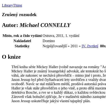
LibraryThing
Zrušený rozsudek
Autor:
Michael CONNELLY
Místo, rok a číslo vydání
Ostrava, 2011, 1. vydání
Nakladatel
Domino
Statistiky
Nejpůjčovanější » 2011 »
IV. čtvrtletí
80x
O knize
Třetí kniha série Mickey Haller (volně navazuje na romány "A
Mickey Haller je známý losangelský advokát, ale tentokrát ho šé
váhá, ale nakonec se nechává přesvědčit – mimo jiné i proto, ž
Jason Jessup byl před čtyřiadvaceti lety usvědčen z vraždy dva
svobodě. Navíc se stal miláčkem médií, prodává autorská práva na
Haller je však stále přesvědčen o jeho vině, a proto dělá ma
detektiva Bosche, a rve se o každý důkaz, o každou svědecko
Zároveň však bohužel zjišťuje, že v mašinérii státního zastupit
Jason Jessup uskutečňuje jakýsi vlastní tajuplný plán.