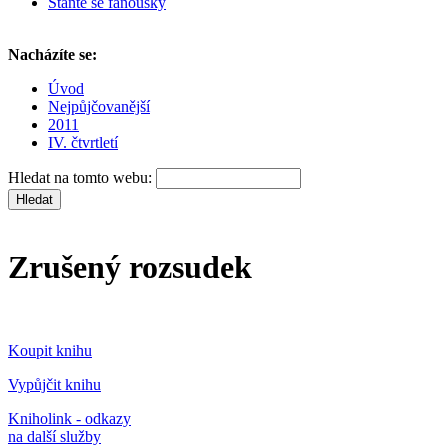
Staňte se fanoušky
Nacházíte se:
Úvod
Nejpůjčovanější
2011
IV. čtvrtletí
Hledat na tomto webu:
Zrušený rozsudek
Koupit knihu
Vypůjčit knihu
Kniholink - odkazy
na další služby