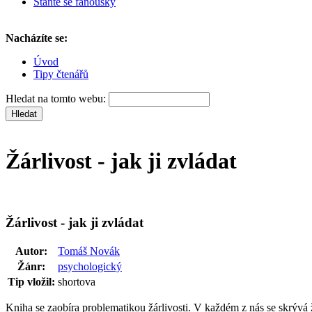
Staňte se fanoušky
Nacházíte se:
Úvod
Tipy čtenářů
Hledat na tomto webu:
Žárlivost - jak ji zvládat
Žárlivost - jak ji zvládat
Autor:
Tomáš Novák
Žánr:
psychologický
Tip vložil:
shortova
Kniha se zaobíra problematikou žárlivosti. V každém z nás se skrývá 