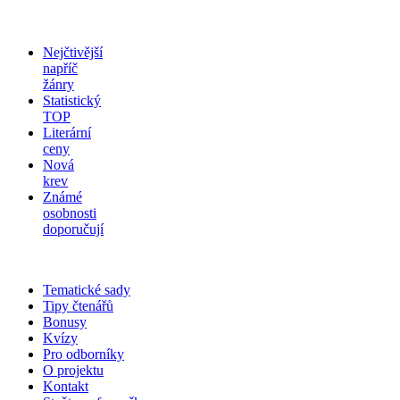
Nejčtivější
napříč
žánry
Statistický
TOP
Literární
ceny
Nová
krev
Známé
osobnosti
doporučují
Tematické sady
Tipy čtenářů
Bonusy
Kvízy
Pro odborníky
O projektu
Kontakt