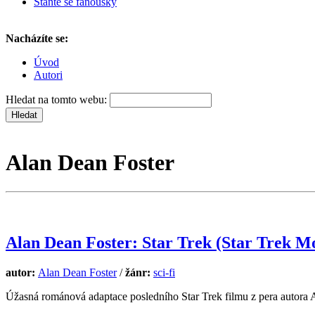
Staňte se fanoušky
Nacházíte se:
Úvod
Autori
Hledat na tomto webu:
Alan Dean Foster
Alan Dean Foster: Star Trek (Star Trek Mo
autor:
Alan Dean Foster
/
žánr:
sci-fi
Úžasná románová adaptace posledního Star Trek filmu z pera autora A