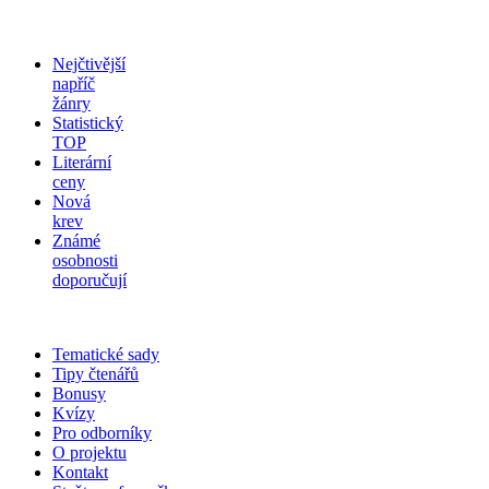
Nejčtivější
napříč
žánry
Statistický
TOP
Literární
ceny
Nová
krev
Známé
osobnosti
doporučují
Tematické sady
Tipy čtenářů
Bonusy
Kvízy
Pro odborníky
O projektu
Kontakt