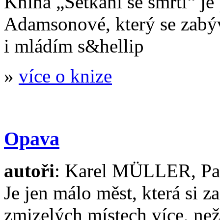
Kniha „Setkání se smrtí“ j
Adamsonové, který se zabýv
i mládím s&hellip
»
více o knize
Opava
autoři
: Karel MÜLLER, P
Je jen málo měst, která si z
zmizelých místech více, ne