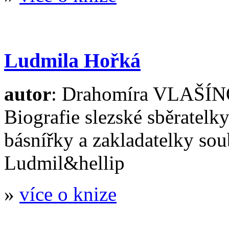
Ludmila Hořká
autor
: Drahomíra VLAŠÍ
Biografie slezské sběratelky
básnířky a zakladatelky sou
Ludmil&hellip
»
více o knize