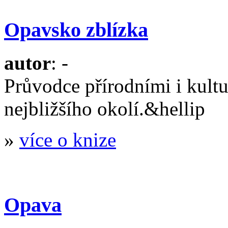
Opavsko zblízka
autor
: -
Průvodce přírodními i kult
nejbližšího okolí.&hellip
»
více o knize
Opava