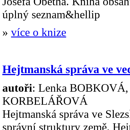
Josefa Obetha. Kniha obsahu
úplný seznam&hellip
»
více o knize
Hejtmanská správa ve ve
autoři
: Lenka BOBKOVÁ, 
KORBELÁŘOVÁ
Hejtmanská správa ve Slezs
správní struktury země. Hej