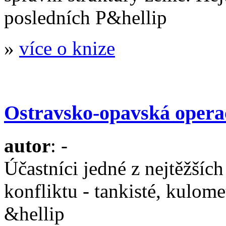
posledních P&hellip
»
více o knize
Ostravsko-opavská opera
autor
: -
Účastníci jedné z nejtěžšíc
konfliktu - tankisté, kulomet
&hellip