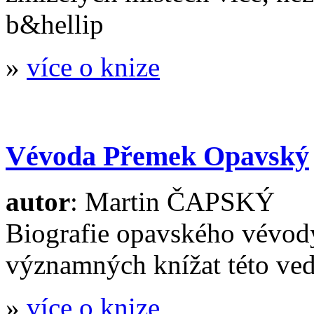
b&hellip
»
více o knize
Vévoda Přemek Opavský
autor
: Martin ČAPSKÝ
Biografie opavského vévod
významných knížat této ved
»
více o knize