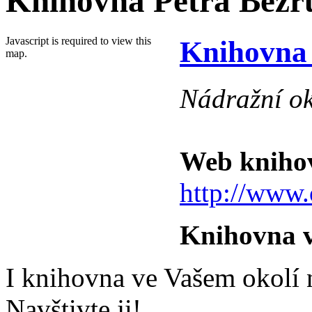
Knihovna Petra Bezr
Javascript is required to view this
Knihovna 
map.
Nádražní o
Web kniho
http://www
Knihovna v
I knihovna ve Vašem okolí n
Navštivte ji!