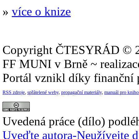
»
více o knize
Copyright ČTESYRÁD © 20
FF MUNI v Brně ~ realiza
Portál vznikl díky finančn
RSS zdroje
,
spřátelené weby
,
propagační materiály
,
manuál pro knih
Uvedená práce (dílo) podlé
Uveďte autora-Neužívejte d