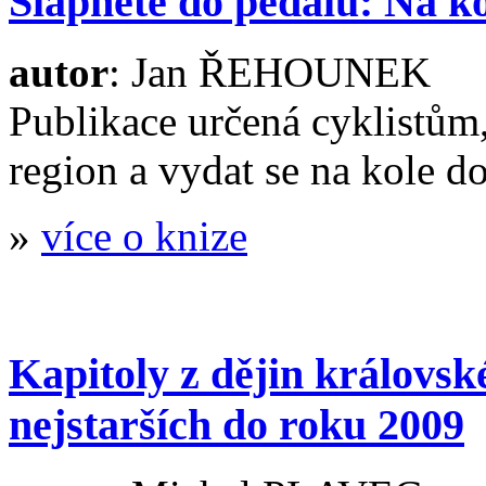
Šlápněte do pedálů: Na ko
autor
: Jan ŘEHOUNEK
Publikace určená cyklistům,
region a vydat se na kole do
»
více o knize
Kapitoly z dějin králov
nejstarších do roku 2009