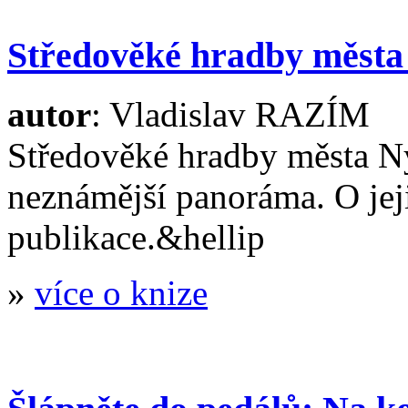
Středověké hradby měst
autor
: Vladislav RAZÍM
Středověké hradby města Ny
neznámější panoráma. O jeji
publikace.&hellip
»
více o knize