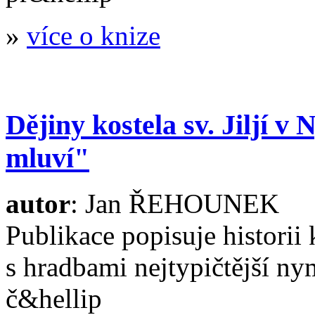
»
více o knize
Dějiny kostela sv. Jiljí 
mluví"
autor
: Jan ŘEHOUNEK
Publikace popisuje historii k
s hradbami nejtypičtější 
č&hellip