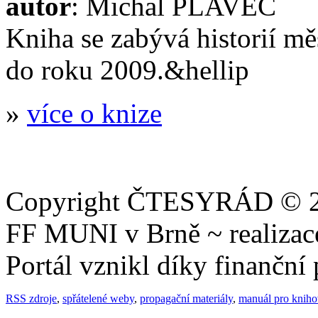
autor
: Michal PLAVEC
Kniha se zabývá historií m
do roku 2009.&hellip
»
více o knize
Copyright ČTESYRÁD © 20
FF MUNI v Brně ~ realiza
Portál vznikl díky finančn
RSS zdroje
,
spřátelené weby
,
propagační materiály
,
manuál pro knih