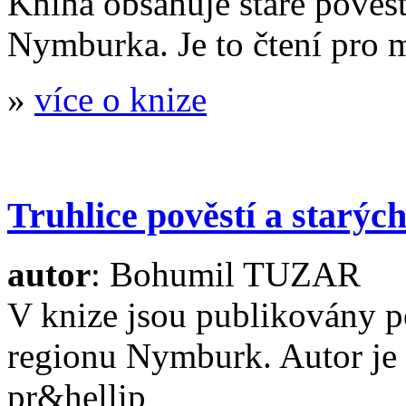
Kniha obsahuje staré pověs
Nymburka. Je to čtení pro m
»
více o knize
Truhlice pověstí a starý
autor
: Bohumil TUZAR
V knize jsou publikovány pov
regionu Nymburk. Autor je as
pr&hellip