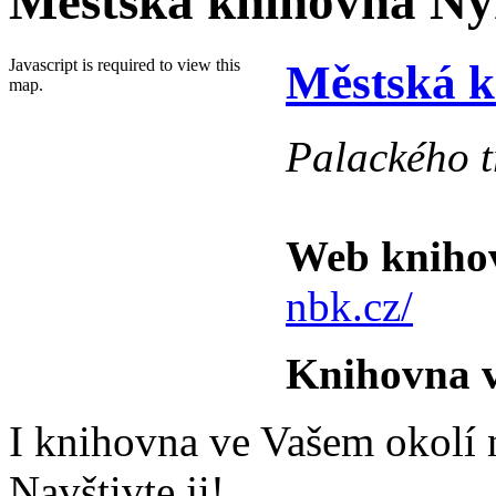
Městská knihovna N
Javascript is required to view this
Městská 
map.
Palackého 
Web kniho
nbk.cz/
Knihovna v
I knihovna ve Vašem okolí n
Navštivte ji!