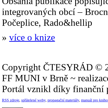
Obsáhlá publikace popisujíc
integrovaných obcí – Brocn
Počeplice, Rado&hellip
»
více o knize
Copyright ČTESYRÁD © 20
FF MUNI v Brně ~ realiza
Portál vznikl díky finančn
RSS zdroje
,
spřátelené weby
,
propagační materiály
,
manuál pro knih