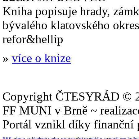
Kniha popisuje hrady, zámky
bývalého klatovského okres
refor&hellip
»
více o knize
Copyright ČTESYRÁD © 20
FF MUNI v Brně ~ realiza
Portál vznikl díky finančn
RSS zdroje
,
spřátelené weby
,
propagační materiály
,
manuál pro knih