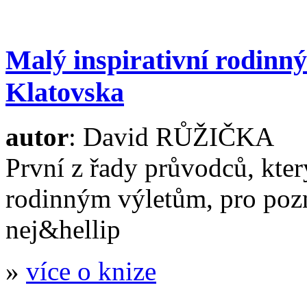
Malý inspirativní rodinn
Klatovska
autor
: David RŮŽIČKA
První z řady průvodců, kter
rodinným výletům, pro pozn
nej&hellip
»
více o knize