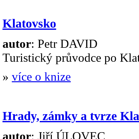
Klatovsko
autor
: Petr DAVID
Turistický průvodce po Kla
»
více o knize
Hrady, zámky a tvrze Kl
autor
: Jiří ÚLOVEC