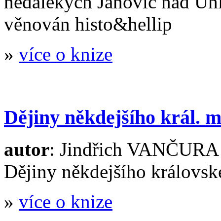
nedalekých Janovic nad Úhla
věnován histo&hellip
»
více o knize
Dějiny někdejšího král. m
autor
: Jindřich VANČURA
Dějiny někdejšího královsk
»
více o knize