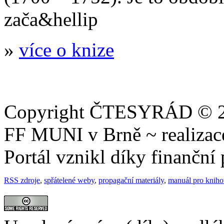
zača&hellip
»
více o knize
Copyright ČTESYRÁD © 20
FF MUNI v Brně ~ realiza
Portál vznikl díky finančn
RSS zdroje
,
spřátelené weby
,
propagační materiály
,
manuál pro knih