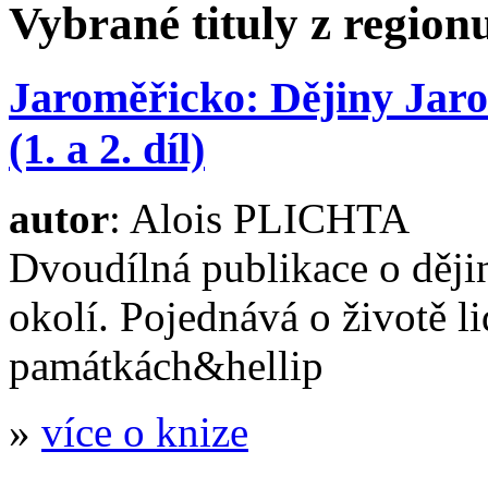
Vybrané tituly z regio
Jaroměřicko: Dějiny Jaro
(1. a 2. díl)
autor
: Alois PLICHTA
Dvoudílná publikace o ději
okolí. Pojednává o životě li
památkách&hellip
»
více o knize