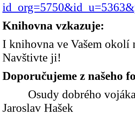
id_org=5750&id_u=5363&
Knihovna vzkazuje:
I knihovna ve Vašem okolí n
Navštivte ji!
Doporučujeme z našeho f
Osudy dobrého vojáka
Jaroslav Hašek