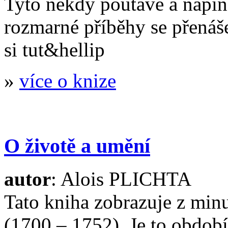
Tyto někdy poutavé a napín
rozmarné příběhy se přenáše
si tut&hellip
»
více o knize
O životě a umění
autor
: Alois PLICHTA
Tato kniha zobrazuje z minul
(1700 – 1752). Je to období