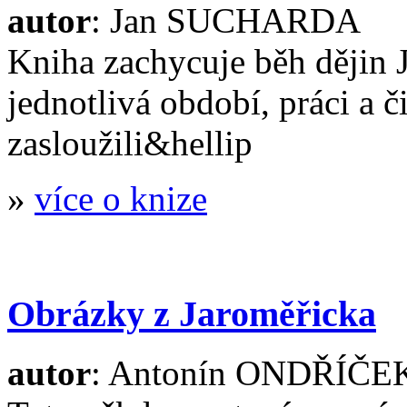
autor
: Jan SUCHARDA
Kniha zachycuje běh dějin 
jednotlivá období, práci a či
zasloužili&hellip
»
více o knize
Obrázky z Jaroměřicka
autor
: Antonín ONDŘÍČE