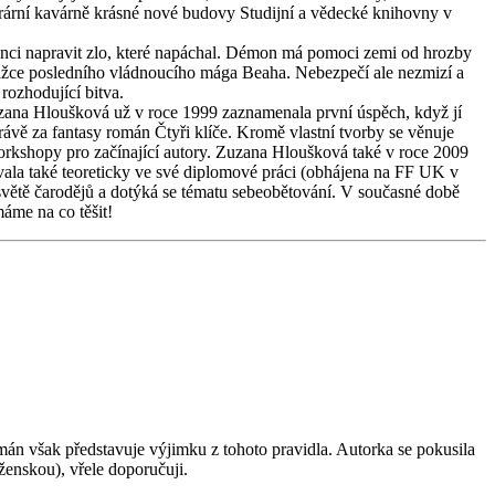
iterární kavárně krásné nové budovy Studijní a vědecké knihovny v
anci napravit zlo, které napáchal. Démon má pomoci zemi od hrozby
porážce posledního vládnoucího mága Beaha. Nebezpečí ale nezmizí a
rozhodující bitva.
Zuzana Hloušková už v roce 1999 zaznamenala první úspěch, když jí
rávě za fantasy román Čtyři klíče. Kromě vlastní tvorby se věnuje
workshopy pro začínající autory. Zuzana Hloušková také v roce 2009
vala také teoreticky ve své diplomové práci (obhájena na FF UK v
větě čarodějů a dotýká se tématu sebeobětování. V současné době
máme na co těšit!
mán však představuje výjimku z tohoto pravidla. Autorka se pokusila
 ženskou), vřele doporučuji.