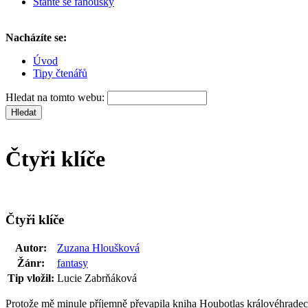
Staňte se fanoušky
Nacházíte se:
Úvod
Tipy čtenářů
Hledat na tomto webu:
Čtyři klíče
Čtyři klíče
Autor:
Zuzana Hloušková
Žánr:
fantasy
Tip vložil:
Lucie Zabrňáková
Protože mě minule příjemně převapila kniha Houbotlas královéhradecké