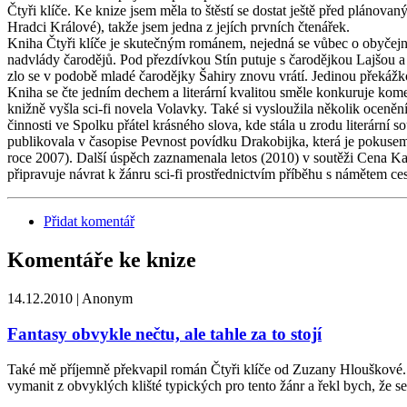
Čtyři klíče. Ke knize jsem měla to štěstí se dostat ještě před plánov
Hradci Králové), takže jsem jedna z jejích prvních čtenářek.
Kniha Čtyři klíče je skutečným románem, nejedná se vůbec o obyčejn
nadvlády čarodějů. Pod přezdívkou Stín putuje s čarodějkou Lajšou a 
zlo se v podobě mladé čarodějky Šahiry znovu vrátí. Jedinou překážkou
Kniha se čte jedním dechem a literární kvalitou směle konkuruje kom
knižně vyšla sci-fi novela Volavky. Také si vysloužila několik oceně
činnosti ve Spolku přátel krásného slova, kde stála u zrodu literárn
publikovala v časopise Pevnost povídku Drakobijka, která je pokusem
roce 2007). Další úspěch zaznamenala letos (2010) v soutěži Cena K
připravuje návrat k žánru sci-fi prostřednictvím příběhu s námětem ce
Přidat komentář
Komentáře ke knize
14.12.2010 | Anonym
Fantasy obvykle nečtu, ale tahle za to stojí
Také mě příjemně překvapil román Čtyři klíče od Zuzany Hlouškové. F
vymanit z obvyklých klišté typických pro tento žánr a řekl bych, že se