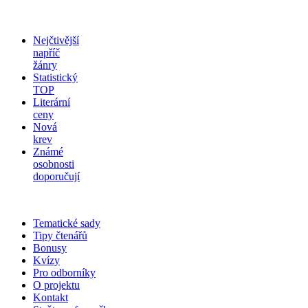
Nejčtivější
napříč
žánry
Statistický
TOP
Literární
ceny
Nová
krev
Známé
osobnosti
doporučují
Tematické sady
Tipy čtenářů
Bonusy
Kvízy
Pro odborníky
O projektu
Kontakt