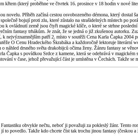
aným křtem (který proběhne ve čtvrtek 16. prosince v 18 hodin v nové l
ou novelu. Příběh začíná cestou osvobozeného démona, který dostal š
společně bojují proti zlu, které zůstalo na strašidelných místech po 
 k ovládnutí země jsou čtyři magické klíče, o které se strhne poslední 
erčním fantasy trhákům. Je znát, že se jedná o již zkušenou autorku. 
ní, k nejvýznamnějším patří 2. místo v soutěži Cena Karla Čapka 2004 p
í soutěže O Cenu Hradeckého Škrabáka a každoročně lektoruje literární 
 o náhled drsného světa drakobijců očima ženy. Žánru fantasy se věno
arla Čapka s povídkou Srdce z kamene, která se odehrává v magickém s
stování v čase, jehož převažující část je umístěna v Čechách. Takže se 
antastiku obvykle nečtu, neboť ji považuji za pokleslý žánr. Tento ro
 jí to povedlo. Takže kdo chcete číst tak trochu jinou fantasy (českou a