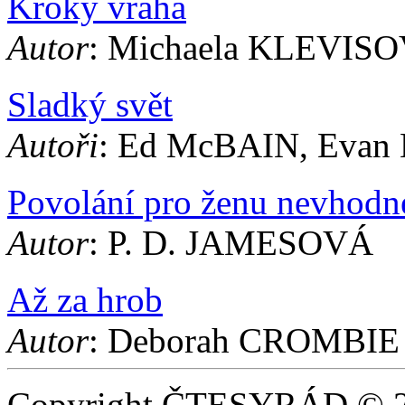
Kroky vraha
Autor
: Michaela KLEVIS
Sladký svět
Autoři
: Ed McBAIN, Eva
Povolání pro ženu nevhodn
Autor
: P. D. JAMESOVÁ
Až za hrob
Autor
: Deborah CROMBIE
Copyright ČTESYRÁD © 20