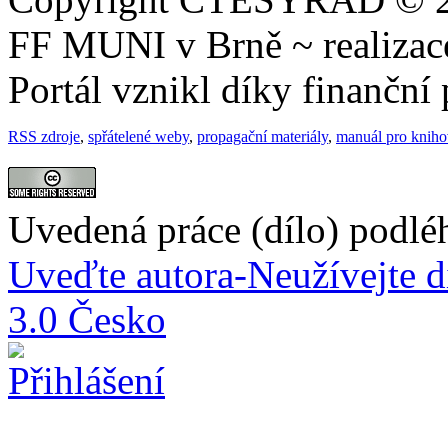
FF MUNI v Brně ~ realiza
Portál vznikl díky finančn
RSS zdroje
,
spřátelené weby
,
propagační materiály
,
manuál pro knih
Uvedená práce (dílo) podlé
Uveďte autora-Neužívejte d
3.0 Česko