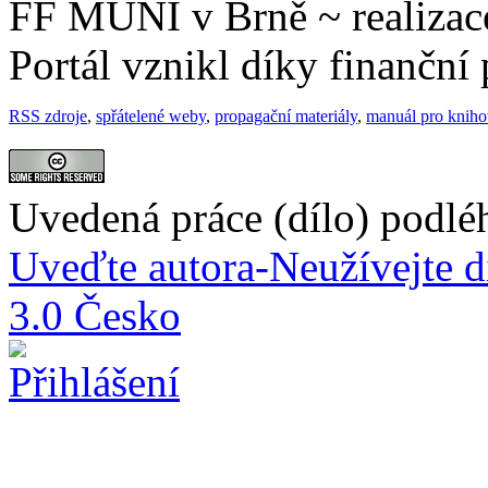
FF MUNI v Brně ~ realiza
Portál vznikl díky finančn
RSS zdroje
,
spřátelené weby
,
propagační materiály
,
manuál pro knih
Uvedená práce (dílo) podlé
Uveďte autora-Neužívejte d
3.0 Česko