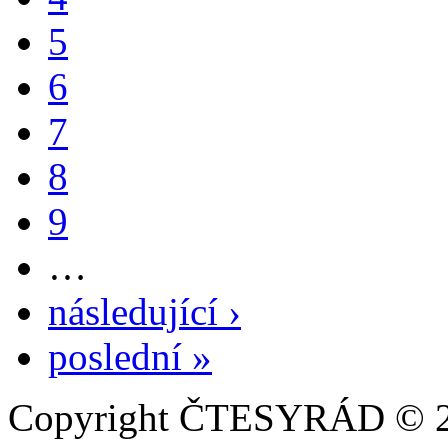
5
6
7
8
9
…
následující ›
poslední »
Copyright ČTESYRÁD © 20