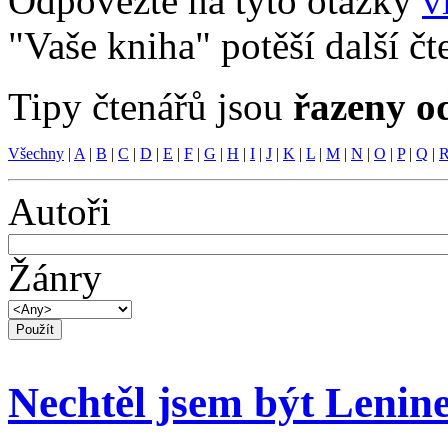
Odpovězte na tyto otázky
v
"Vaše kniha" potěší další čt
Tipy čtenářů jsou
řazeny o
Všechny
|
A
|
B
|
C
|
D
|
E
|
F
|
G
|
H
|
I
|
J
|
K
|
L
|
M
|
N
|
O
|
P
|
Q
|
Autoři
Žánry
Nechtěl jsem být Lenin