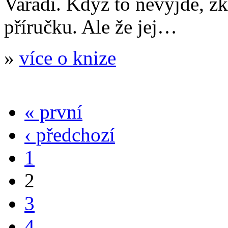
Varadi. Když to nevyjde, zk
příručku. Ale že jej…
»
více o knize
« první
‹ předchozí
1
2
3
4