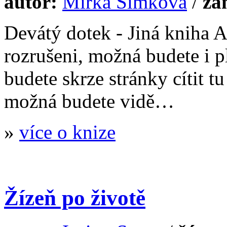
autor:
Mirka Šimková
/
žá
Devátý dotek - Jiná kniha 
rozrušeni, možná budete i pl
budete skrze stránky cítit t
možná budete vidě…
»
více o knize
Žízeň po životě