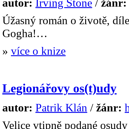
autor:
Irving Stone
/
žánr
Úžasný román o životě, díle
Gogha!…
»
více o knize
Legionářovy os(t)udy
autor:
Patrik Klán
/
žánr:
Velice vtipně podané osudy