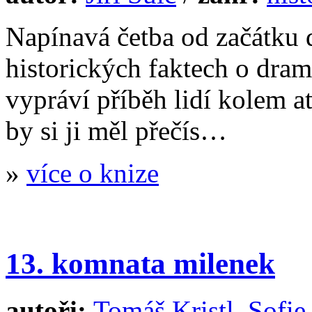
Napínavá četba od začátku 
historických faktech o dra
vypráví příběh lidí kolem a
by si ji měl přečís…
»
více o knize
13. komnata milenek
autoři:
Tomáš Kristl
,
Sofie