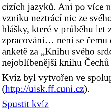
cizích jazyků. Ani po více n
vzniku neztrácí nic ze svéh
hlášky, které v průběhu let 
zpracování… není se čemu di
anketě za „Knihu svého srd
nejoblíbenější knihu Čechů
Kvíz byl vytvořen ve spol
(
http://uisk.ff.cuni.cz
).
Spustit kvíz