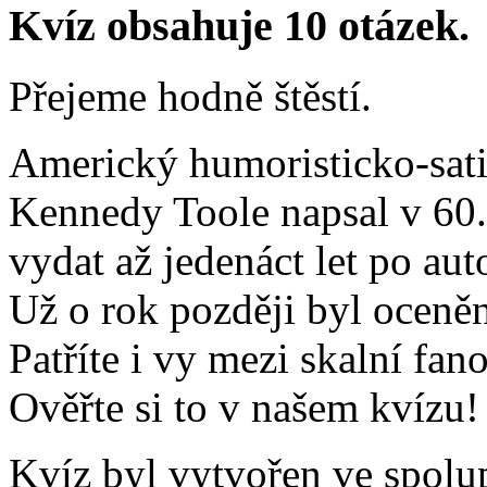
Kvíz obsahuje 10 otázek.
Přejeme hodně štěstí.
Americký humoristicko-sati
Kennedy Toole napsal v 60. l
vydat až jedenáct let po au
Už o rok později byl oceněn
Patříte i vy mezi skalní fa
Ověřte si to v našem kvízu!
Kvíz byl vytvořen ve spol