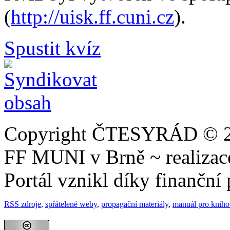
(
http://uisk.ff.cuni.cz
).
Spustit kvíz
Copyright ČTESYRÁD © 20
FF MUNI v Brně ~ realiza
Portál vznikl díky finančn
RSS zdroje
,
spřátelené weby
,
propagační materiály
,
manuál pro knih