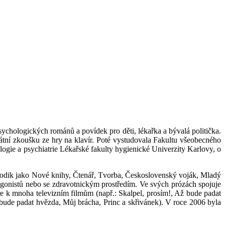
sychologických románů a povídek pro děti, lékařka a bývalá politička.
átní zkoušku ze hry na klavír. Poté vystudovala Fakultu všeobecného
ogie a psychiatrie Lékařské fakulty hygienické Univerzity Karlovy, o
riodik jako Nové knihy, Čtenář, Tvorba, Československý voják, Mladý
tagonistů nebo se zdravotnickým prostředím. Ve svých prózách spojuje
ře k mnoha televizním filmům (např.: Skalpel, prosím!, Až bude padat
bude padat hvězda, Můj brácha, Princ a skřivánek). V roce 2006 byla