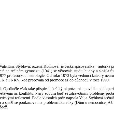
alentina Stýblová, rozená Kolinová, je česká spisovatelka – autorka p
ritě na reálném gymnáziu (1941) se věnovala studiu hudby a složila St
 1977 profesorkou neurologie. Od roku 1973 byla vedoucí katedry neurol
 UK a FNKV, kde pracovala od promoce až do důchodu v roce 1990.
ii. Ojediněle však také přispívala krátkými prózami a povídkami do pe
ostavena na konfliktu, který souvisí buď se zdravotními problémy pro
 etickými reflexemi. Podle vlastních próz napsala Valja Stýblová scéná
h a snaží se poukazovat na problematiku etiky (Dům u nemocnice, Až 
ádež.