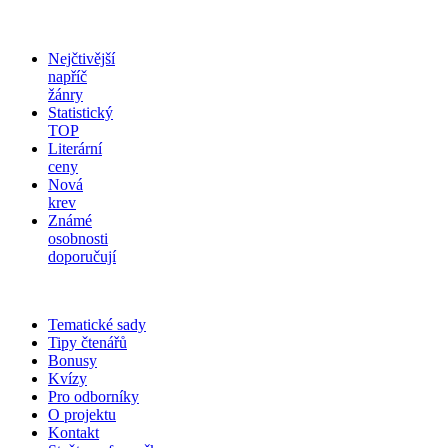
Nejčtivější
napříč
žánry
Statistický
TOP
Literární
ceny
Nová
krev
Známé
osobnosti
doporučují
Tematické sady
Tipy čtenářů
Bonusy
Kvízy
Pro odborníky
O projektu
Kontakt