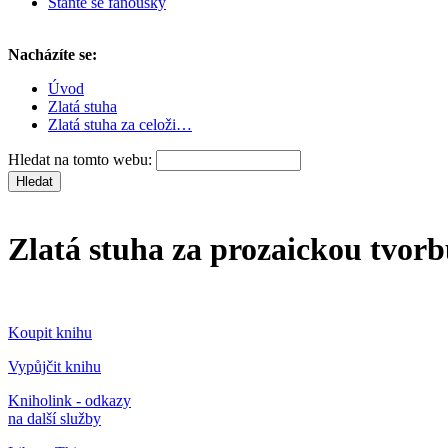
Staňte se fanoušky
Nacházíte se:
Úvod
Zlatá stuha
Zlatá stuha za celoži…
Hledat na tomto webu:
Zlatá stuha za prozaickou tvorb
Koupit knihu
Vypůjčit knihu
Kniholink - odkazy
na další služby