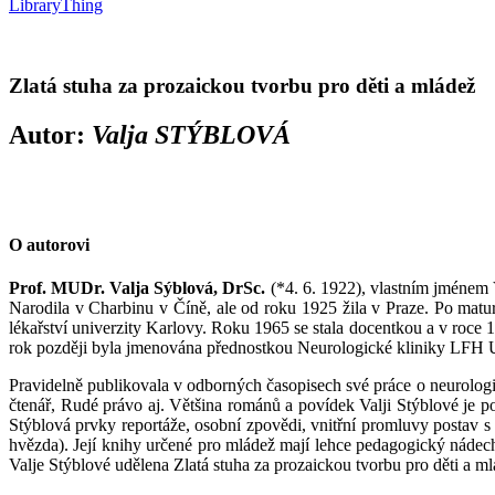
LibraryThing
Zlatá stuha za prozaickou tvorbu pro děti a mládež
Autor:
Valja STÝBLOVÁ
O autorovi
Prof. MUDr. Valja Sýblová, DrSc.
(*4. 6. 1922), vlastním jménem V
Narodila v Charbinu v Číně, ale od roku 1925 žila v Praze. Po matu
lékařství univerzity Karlovy. Roku 1965 se stala docentkou a v roce
rok později byla jmenována přednostkou Neurologické kliniky LFH
Pravidelně publikovala v odborných časopisech své práce o neurolog
čtenář, Rudé právo aj. Většina románů a povídek Valji Stýblové je p
Stýblová prvky reportáže, osobní zpovědi, vnitřní promluvy postav s
hvězda). Její knihy určené pro mládež mají lehce pedagogický nádec
Valje Stýblové udělena Zlatá stuha za prozaickou tvorbu pro děti a ml