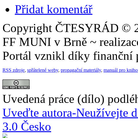
Přidat komentář
Copyright ČTESYRÁD © 20
FF MUNI v Brně ~ realiza
Portál vznikl díky finančn
RSS zdroje
,
spřátelené weby
,
propagační materiály
,
manuál pro knih
Uvedená práce (dílo) podlé
Uveďte autora-Neužívejte d
3.0 Česko