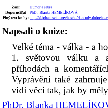
Žánr
Humor a satira
Doporučil(a)
PhDr. Blanka HEMELÍKOVÁ
Plný text knihy:
http://ld.johanesville.net/hasek-01-osudy-dobreho-v
Napsali o knize:
Velké téma - válka - a ho
1. světovou válku a 
příhodách a komentáří
Vyprávění také zahrnuje
vidí věci tak, jak by měly
PhDr. Blanka HEMELÍK