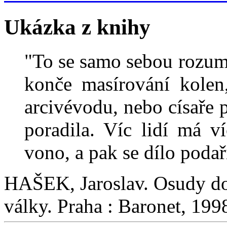
Ukázka z knihy
"To se samo sebou rozumí
konče masírování kolen,
arcivévodu, nebo císaře p
poradila. Víc lidí má v
vono, a pak se dílo podaří
HAŠEK, Jaroslav. Osudy do
války. Praha : Baronet, 1998