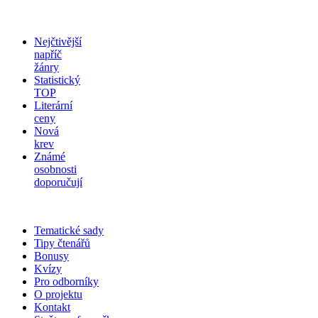
Nejčtivější
napříč
žánry
Statistický
TOP
Literární
ceny
Nová
krev
Známé
osobnosti
doporučují
Tematické sady
Tipy čtenářů
Bonusy
Kvízy
Pro odborníky
O projektu
Kontakt