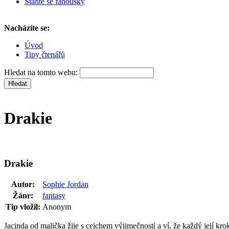
Staňte se fanoušky
Nacházíte se:
Úvod
Tipy čtenářů
Hledat na tomto webu:
Drakie
Drakie
Autor:
Sophie Jordan
Žánr:
fantasy
Tip vložil:
Anonym
Jacinda od malička žije s cejchem výjimečnosti a ví, že každý její kr