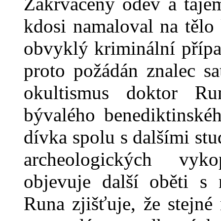
Zakrvácený oděv a tajem
kdosi namaloval na tělo 
obvyklý kriminální příp
proto požádán znalec sa
okultismus doktor Ru
bývalého benediktinskéh
dívka spolu s dalšími st
archeologických vyk
objevuje další oběti s
Runa zjišťuje, že stejn