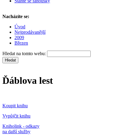
Staňte se fanoušky
Nacházíte se:
Úvod
Nejprodávanější
2009
Březen
Hledat na tomto webu:
Ďáblova lest
Koupit knihu
Vypůjčit knihu
Kniholink - odkazy
na další služby