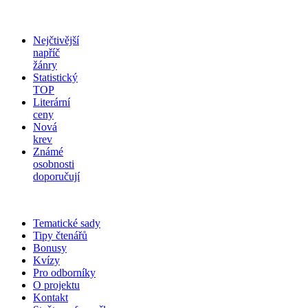
Nejčtivější
napříč
žánry
Statistický
TOP
Literární
ceny
Nová
krev
Známé
osobnosti
doporučují
Tematické sady
Tipy čtenářů
Bonusy
Kvízy
Pro odborníky
O projektu
Kontakt