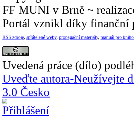
FF MUNI v Brně ~ realiza
Portál vznikl díky finančn
RSS zdroje
,
spřátelené weby
,
propagační materiály
,
manuál pro knih
Uvedená práce (dílo) podlé
Uveďte autora-Neužívejte d
3.0 Česko