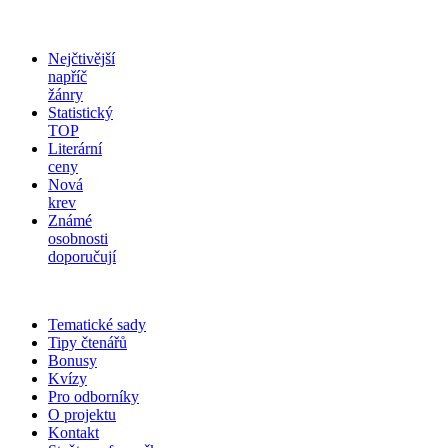
Nejčtivější
napříč
žánry
Statistický
TOP
Literární
ceny
Nová
krev
Známé
osobnosti
doporučují
Tematické sady
Tipy čtenářů
Bonusy
Kvízy
Pro odborníky
O projektu
Kontakt