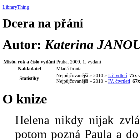
LibraryThing
Dcera na přání
Autor:
Katerina JAN
Místo, rok a číslo vydání
Praha, 2009, 1. vydání
Nakladatel
Mladá fronta
Nejpůjčovanější » 2010 »
I. čtvrtletí
75x
v
Statistiky
Nejpůjčovanější » 2010 »
IV. čtvrtletí
67x
O knize
Helena nikdy nijak zvlá
potom pozná Paula a do ž