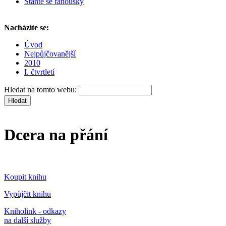
Staňte se fanoušky
Nacházíte se:
Úvod
Nejpůjčovanější
2010
I. čtvrtletí
Hledat na tomto webu:
Dcera na přání
Koupit knihu
Vypůjčit knihu
Kniholink - odkazy
na další služby