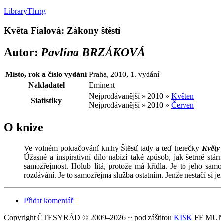
LibraryThing
Květa Fialová: Zákony štěstí
Autor:
Pavlína BRZÁKOVÁ
Místo, rok a číslo vydání
Praha, 2010, 1. vydání
Nakladatel
Eminent
Nejprodávanější » 2010 »
Květen
Statistiky
Nejprodávanější » 2010 »
Červen
O knize
Ve volném pokračování knihy Štěstí tady a teď herečky
Květy
Úžasné a inspirativní dílo nabízí také způsob, jak šetrně s
samozřejmost. Holub lítá, protože má křídla. Je to jeho samo
rozdávání. Je to samozřejmá služba ostatním. Jenže nestačí si je
Přidat komentář
Copyright ČTESYRÁD © 2009–2026 ~ pod záštitou
KISK
FF MUNI