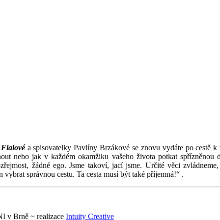
 Fialové
a spisovatelky Pavlíny Brzákové se znovu vydáte po cestě k v
tárnout nebo jak v každém okamžiku vašeho života potkat spřízněnou 
zřejmost, žádné ego. Jsme takoví, jací jsme. Určité věci zvládneme,
n vybrat správnou cestu. Ta cesta musí být také příjemná!“ .
 v Brně ~ realizace
Intuity Creative