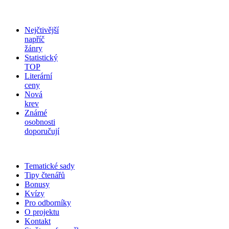
Nejčtivější
napříč
žánry
Statistický
TOP
Literární
ceny
Nová
krev
Známé
osobnosti
doporučují
Tematické sady
Tipy čtenářů
Bonusy
Kvízy
Pro odborníky
O projektu
Kontakt