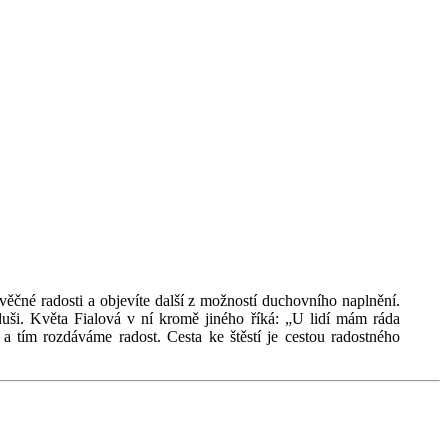
ěčné radosti a objevíte další z možností duchovního naplnění.
duši. Květa Fialová v ní kromě jiného říká: „U lidí mám ráda
 a tím rozdáváme radost. Cesta ke štěstí je cestou radostného