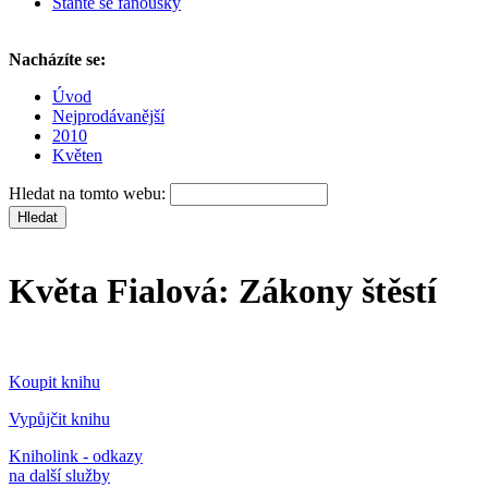
Staňte se fanoušky
Nacházíte se:
Úvod
Nejprodávanější
2010
Květen
Hledat na tomto webu:
Květa Fialová: Zákony štěstí
Koupit knihu
Vypůjčit knihu
Kniholink - odkazy
na další služby