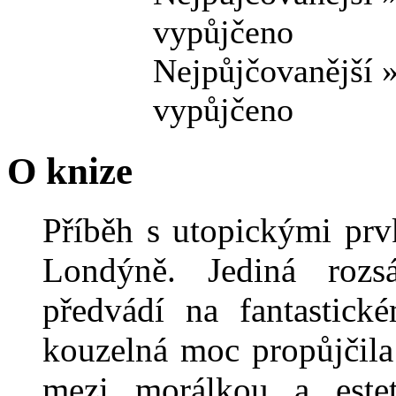
vypůjčeno
Nejpůjčovanější 
vypůjčeno
O knize
Příběh s utopickými prv
Londýně. Jediná rozs
předvádí na fantastické
kouzelná moc propůjčila
mezi morálkou a este