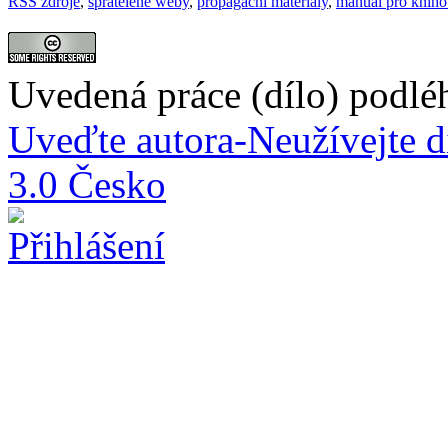
RSS zdroje
,
spřátelené weby
,
propagační materiály
,
manuál pro knih
Uvedená práce (dílo) podlé
Uveďte autora-Neužívejte d
3.0 Česko