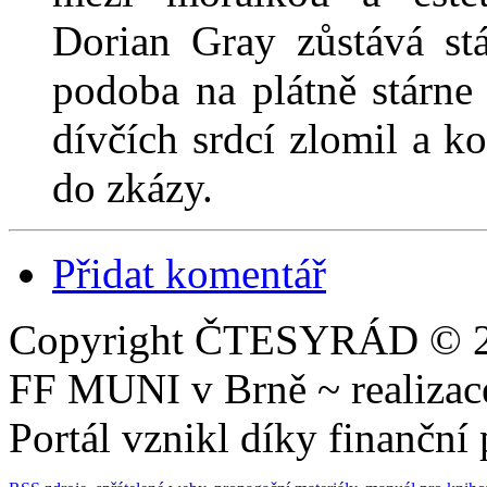
Dorian Gray zůstává stá
podoba na plátně stárne
dívčích srdcí zlomil a k
do zkázy.
Přidat komentář
Copyright ČTESYRÁD © 20
FF MUNI v Brně ~ realiza
Portál vznikl díky finančn