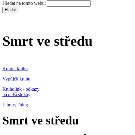
Hledat na tomto webu:
Smrt ve středu
Koupit knihu
Vypůjčit knihu
Kniholink - odkazy
na další služby
LibraryThing
Smrt ve středu