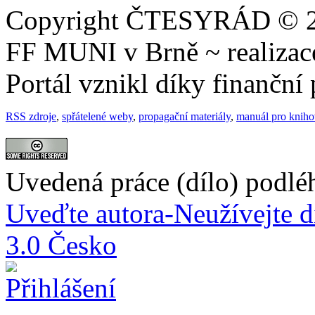
Copyright ČTESYRÁD © 20
FF MUNI v Brně ~ realiza
Portál vznikl díky finančn
RSS zdroje
,
spřátelené weby
,
propagační materiály
,
manuál pro knih
Uvedená práce (dílo) podlé
Uveďte autora-Neužívejte d
3.0 Česko