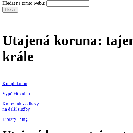
Hledat na tomto webu:
Utajená koruna: taje
krále
Koupit knihu
Vypůjčit knihu
Kniholink - odkazy
na další služby
LibraryThing