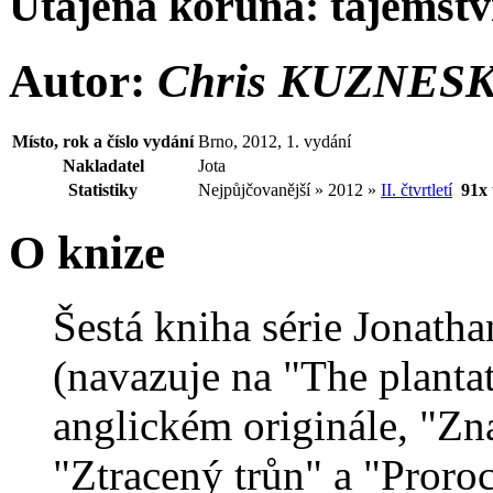
Utajená koruna: tajemstv
Autor:
Chris KUZNESK
Místo, rok a číslo vydání
Brno, 2012, 1. vydání
Nakladatel
Jota
Statistiky
Nejpůjčovanější » 2012 »
II. čtvrtletí
91x
O knize
Šestá kniha série Jonath
(navazuje na "The planta
anglickém originále, "Zn
"Ztracený trůn" a "Proro