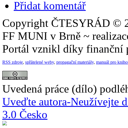
Přidat komentář
Copyright ČTESYRÁD © 20
FF MUNI v Brně ~ realiza
Portál vznikl díky finančn
RSS zdroje
,
spřátelené weby
,
propagační materiály
,
manuál pro knih
Uvedená práce (dílo) podlé
Uveďte autora-Neužívejte d
3.0 Česko