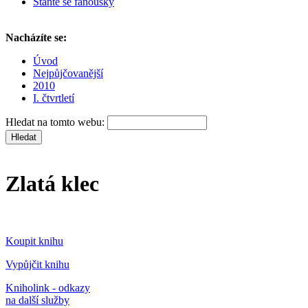
Staňte se fanoušky
Nacházíte se:
Úvod
Nejpůjčovanější
2010
I. čtvrtletí
Hledat na tomto webu:
Zlatá klec
Koupit knihu
Vypůjčit knihu
Kniholink - odkazy
na další služby