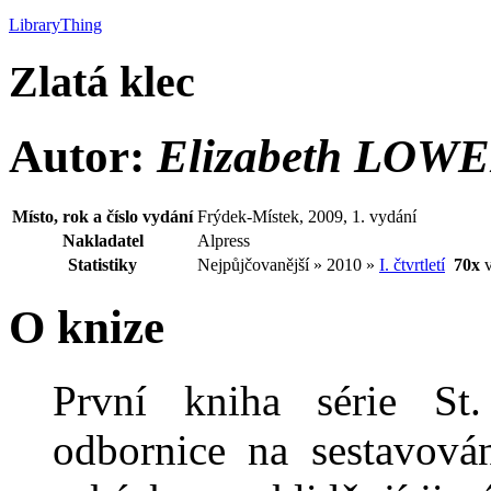
LibraryThing
Zlatá klec
Autor:
Elizabeth LOW
Místo, rok a číslo vydání
Frýdek-Místek, 2009, 1. vydání
Nakladatel
Alpress
Statistiky
Nejpůjčovanější » 2010 »
I. čtvrtletí
70x
v
O knize
První kniha série St
odbornice na sestavová