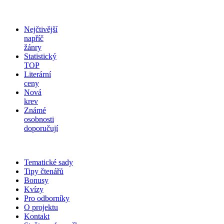
Nejčtivější
napříč
žánry
Statistický
TOP
Literární
ceny
Nová
krev
Známé
osobnosti
doporučují
Tematické sady
Tipy čtenářů
Bonusy
Kvízy
Pro odborníky
O projektu
Kontakt