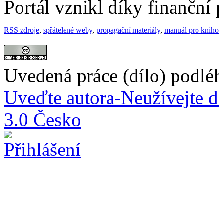
Portál vznikl díky finančn
RSS zdroje
,
spřátelené weby
,
propagační materiály
,
manuál pro knih
Uvedená práce (dílo) podlé
Uveďte autora-Neužívejte d
3.0 Česko