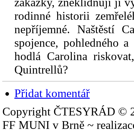
zakázky, zneklidňují ji v
rodinné historii zemřel
nepříjemné. Naštěstí C
spojence, pohledného a
hodlá Carolina riskovat
Quintrellů?
Přidat komentář
Copyright ČTESYRÁD © 20
FF MUNI v Brně ~ realiza