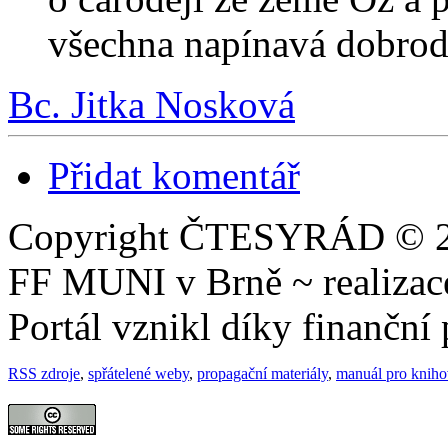
všechna napínavá dobrod
Bc. Jitka Nosková
Přidat komentář
Copyright ČTESYRÁD © 20
FF MUNI v Brně ~ realiza
Portál vznikl díky finančn
RSS zdroje
,
spřátelené weby
,
propagační materiály
,
manuál pro knih