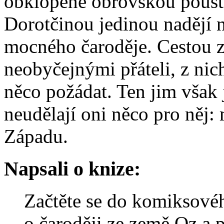
obklopené obrovskou pouští,
Dorotčinou jedinou nadějí 
mocného čaroděje. Cestou z
neobyčejnými přáteli, z nic
něco požádat. Ten jim však 
neudělají oni něco pro něj: 
Západu.
Napsali o knize:
Začtěte se do komiksové
o čaroději ze země Oz a 