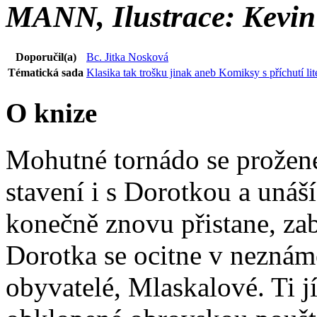
MANN, Ilustrace: Kevi
Doporučil(a)
Bc. Jitka Nosková
Tématická sada
Klasika tak trošku jinak aneb Komiksy s příchutí lit
O knize
Mohutné tornádo se prožene
stavení i s Dorotkou a unáš
konečně znovu přistane, zab
Dorotka se ocitne v neznámé 
obyvatelé, Mlaskalové. Ti j