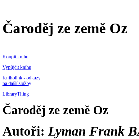
Čaroděj ze země Oz
Koupit knihu
Vypůjčit knihu
Kniholink - odkazy
na další služby
LibraryThing
Čaroděj ze země Oz
Autoři:
Lyman Frank B