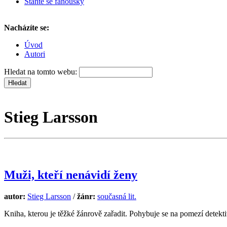
Staňte se fanoušky
Nacházíte se:
Úvod
Autori
Hledat na tomto webu:
Stieg Larsson
Muži, kteří nenávidí ženy
autor:
Stieg Larsson
/
žánr:
současná lit.
Kniha, kterou je těžké žánrově zařadit. Pohybuje se na pomezí dete