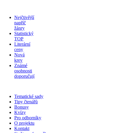
Nejčtivější
napříč
žánry
Statistický
TOP
Literární
ceny
Nová
krev
Známé
osobnosti
doporučují
Tematické sady
Tipy čtenářů
Bonusy
Kvízy
Pro odborníky
O projektu
Kontakt