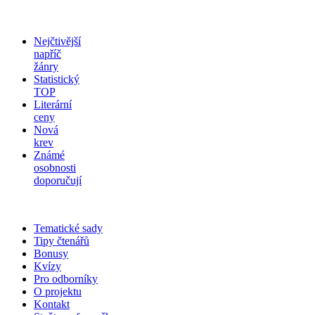
Nejčtivější
napříč
žánry
Statistický
TOP
Literární
ceny
Nová
krev
Známé
osobnosti
doporučují
Tematické sady
Tipy čtenářů
Bonusy
Kvízy
Pro odborníky
O projektu
Kontakt