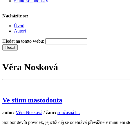
Staňte se fanoušky
Nacházíte se:
Úvod
Autori
Hledat na tomto webu:
Věra Nosková
Ve stínu mastodonta
autor:
Věra Nosková
/
žánr:
současná lit.
Soubor devíti povídek, jejichž děj se odehrává převážně v minulém st