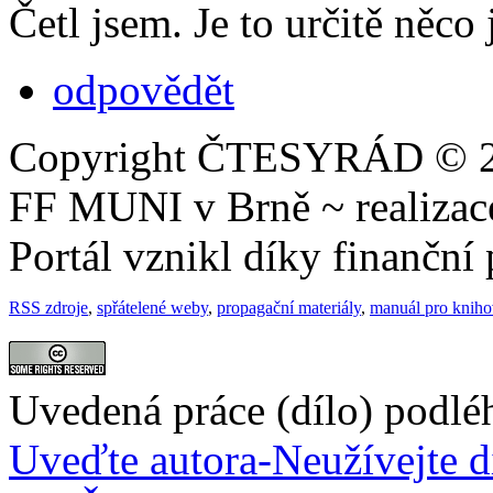
Četl jsem. Je to určitě něco
odpovědět
Copyright ČTESYRÁD © 20
FF MUNI v Brně ~ realiza
Portál vznikl díky finančn
RSS zdroje
,
spřátelené weby
,
propagační materiály
,
manuál pro knih
Uvedená práce (dílo) podlé
Uveďte autora-Neužívejte d