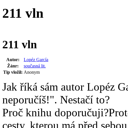
211 vln
211 vln
Autor:
Lopéz García
Žánr:
současná lit.
Tip vložil:
Anonym
Jak říká sám autor Lopéz G
neporučíš!". Nestačí to?
Proč knihu doporučuji?Proto
cesty, kterou má před sebou