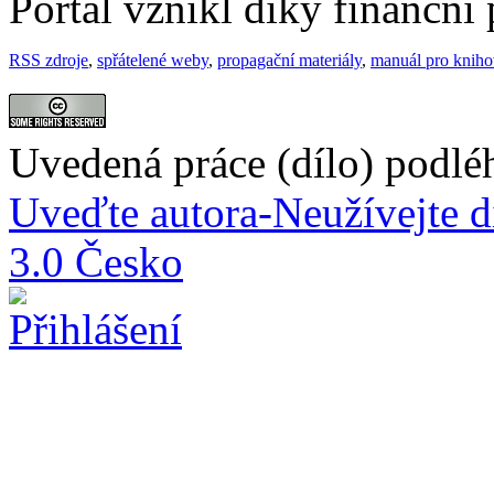
Portál vznikl díky finančn
RSS zdroje
,
spřátelené weby
,
propagační materiály
,
manuál pro knih
Uvedená práce (dílo) podlé
Uveďte autora-Neužívejte d
3.0 Česko