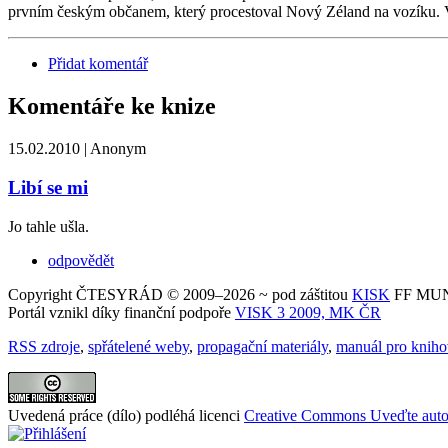
prvním českým občanem, který procestoval Nový Zéland na vozíku. Ve
Přidat komentář
Komentáře ke knize
15.02.2010 | Anonym
Libí se mi
Jo tahle ušla.
odpovědět
Copyright ČTESYRÁD © 2009–2026 ~ pod záštitou
KISK
FF MUNI
Portál vznikl díky finanční podpoře
VISK 3 2009, MK ČR
RSS zdroje
,
spřátelené weby
,
propagační materiály
,
manuál pro knih
Uvedená práce (dílo) podléhá licenci
Creative Commons Uveďte autor