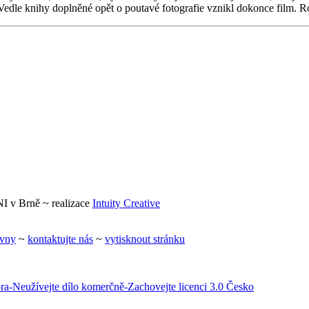
dle knihy doplněné opět o poutavé fotografie vznikl dokonce film. R
 v Brně ~ realizace
Intuity Creative
ovny
~
kontaktujte nás
~
vytisknout stránku
a-Neužívejte dílo komerčně-Zachovejte licenci 3.0 Česko