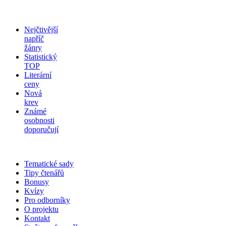
Nejčtivější
napříč
žánry
Statistický
TOP
Literární
ceny
Nová
krev
Známé
osobnosti
doporučují
Tematické sady
Tipy čtenářů
Bonusy
Kvízy
Pro odborníky
O projektu
Kontakt