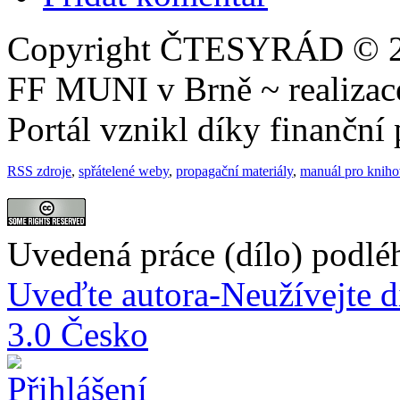
Copyright ČTESYRÁD © 20
FF MUNI v Brně ~ realiza
Portál vznikl díky finančn
RSS zdroje
,
spřátelené weby
,
propagační materiály
,
manuál pro knih
Uvedená práce (dílo) podlé
Uveďte autora-Neužívejte d
3.0 Česko