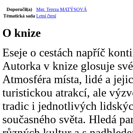
Doporučil(a)
Mgr. Tereza MATÝSOVÁ
Tématická sada
Letní čtení
O knize
Eseje o cestách napříč kont
Autorka v knize glosuje své 
Atmosféra místa, lidé a jeji
turistickou atrakcí, ale vý
tradic i jednotlivých lidsk
současného světa. Hledá pa
různých kultur a s nadhlede