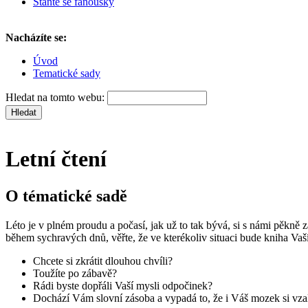
Staňte se fanoušky
Nacházíte se:
Úvod
Tematické sady
Hledat na tomto webu:
Letní čtení
O tématické sadě
Léto je v plném proudu a počasí, jak už to tak bývá, si s námi pěkně
během sychravých dnů, věřte, že ve kterékoliv situaci bude kniha V
Chcete si zkrátit dlouhou chvíli?
Toužíte po zábavě?
Rádi byste dopřáli Vaší mysli odpočinek?
Dochází Vám slovní zásoba a vypadá to, že i Váš mozek si vza