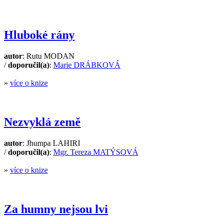
Hluboké rány
autor
: Rutu MODAN
/
doporučil(a)
:
Marie DRÁBKOVÁ
»
více o knize
Nezvyklá země
autor
: Jhumpa LAHIRI
/
doporučil(a)
:
Mgr. Tereza MATÝSOVÁ
»
více o knize
Za humny nejsou lvi