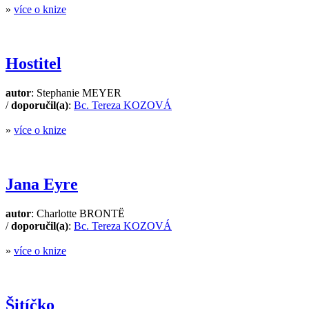
»
více o knize
Hostitel
autor
: Stephanie MEYER
/
doporučil(a)
:
Bc. Tereza KOZOVÁ
»
více o knize
Jana Eyre
autor
: Charlotte BRONTË
/
doporučil(a)
:
Bc. Tereza KOZOVÁ
»
více o knize
Šitíčko