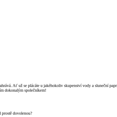
 zahrává. Ať už se plácáte u jakéhokoliv skupenství vody a sluneční pa
aším dokonalým společníkem!
l prostě dovolenou?