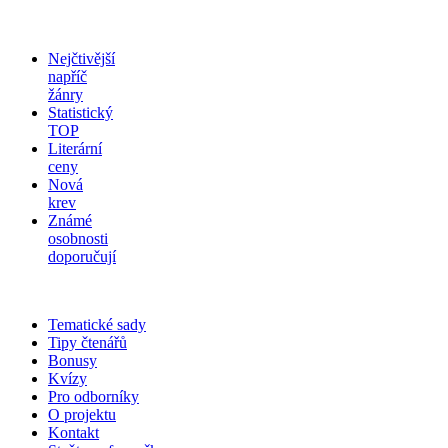
Nejčtivější
napříč
žánry
Statistický
TOP
Literární
ceny
Nová
krev
Známé
osobnosti
doporučují
Tematické sady
Tipy čtenářů
Bonusy
Kvízy
Pro odborníky
O projektu
Kontakt