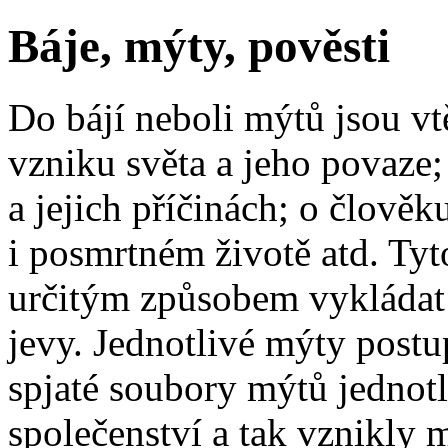
Báje, mýty, pověsti
Do bájí neboli mýtů jsou vt
vzniku světa a jeho povaze;
a jejich příčinách; o člově
i posmrtném životě atd. Tyt
určitým způsobem vykládat 
jevy. Jednotlivé mýty post
spjaté soubory mýtů jednotl
společenství a tak vznikly m