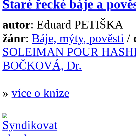
Staré řecké báje a pověs
autor
: Eduard PETIŠKA
žánr
:
Báje, mýty, pověsti
/
SOLEIMAN POUR HASHE
BOČKOVÁ, Dr.
»
více o knize