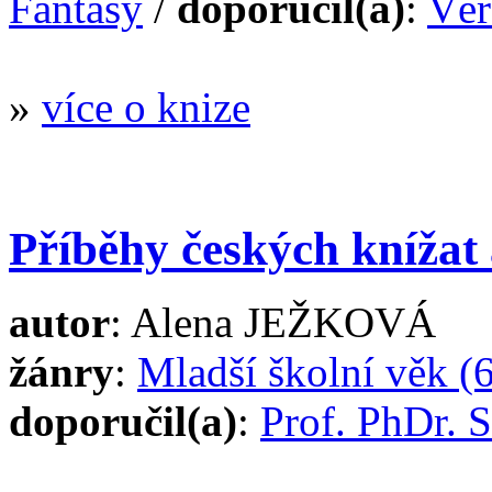
Fantasy
/
doporučil(a)
:
Vě
»
více o knize
Příběhy českých knížat 
autor
: Alena JEŽKOVÁ
žánry
:
Mladší školní věk (6
doporučil(a)
:
Prof. PhDr.