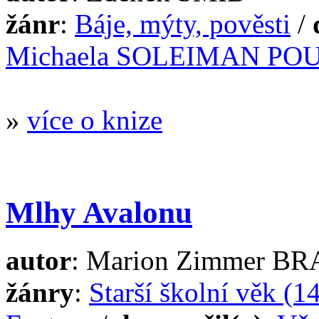
žánr
:
Báje, mýty, pověsti
/
Michaela SOLEIMAN POU
»
více o knize
Mlhy Avalonu
autor
: Marion Zimmer B
žánry
:
Starší školní věk (14