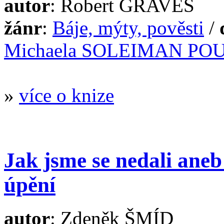
autor
: Robert GRAVES
žánr
:
Báje, mýty, pověsti
/
Michaela SOLEIMAN POU
»
více o knize
Jak jsme se nedali aneb
úpění
autor
: Zdeněk ŠMÍD