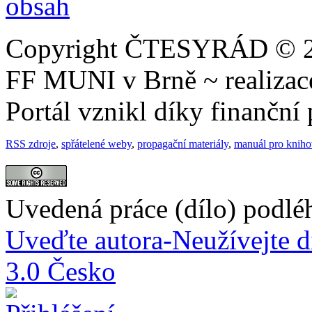
Copyright ČTESYRÁD © 20
FF MUNI v Brně ~ realiza
Portál vznikl díky finančn
RSS zdroje
,
spřátelené weby
,
propagační materiály
,
manuál pro knih
Uvedená práce (dílo) podlé
Uveďte autora-Neužívejte d
3.0 Česko