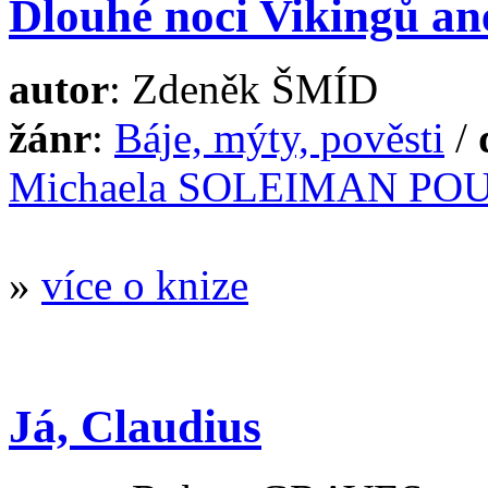
Dlouhé noci Vikingů an
autor
: Zdeněk ŠMÍD
žánr
:
Báje, mýty, pověsti
/
Michaela SOLEIMAN POU
»
více o knize
Já, Claudius