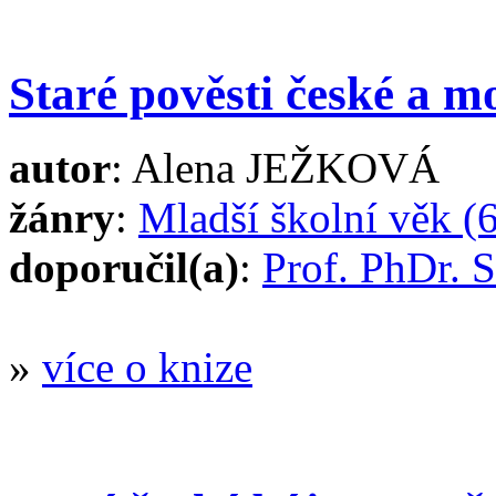
Staré pověsti české a m
autor
: Alena JEŽKOVÁ
žánry
:
Mladší školní věk (6
doporučil(a)
:
Prof. PhDr.
»
více o knize