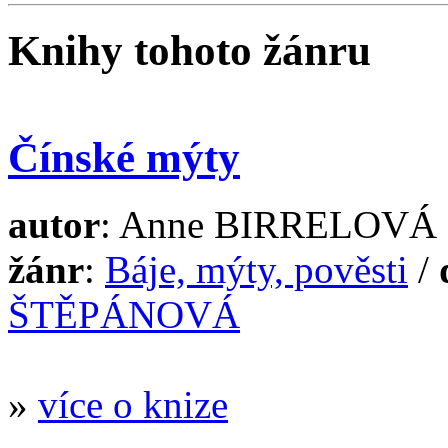
Knihy tohoto žánru
Čínské mýty
autor
: Anne BIRRELOVÁ
žánr
:
Báje, mýty, pověsti
/
ŠTĚPÁNOVÁ
»
více o knize